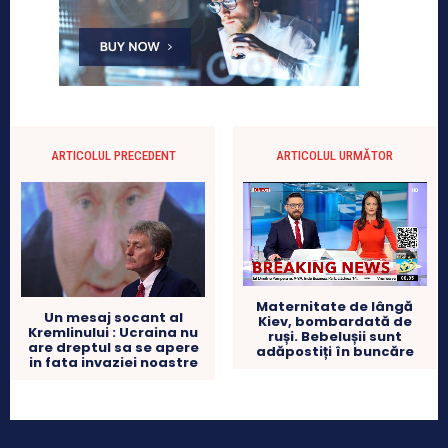
ARTICOLUL PRECEDENT
ARTICOLUL URMĂTOR
Maternitate de lângă
Un mesaj socant al
Kiev, bombardată de
Kremlinului : Ucraina nu
ruși. Bebelușii sunt
are dreptul sa se apere
adăpostiți în buncăre
in fata invaziei noastre