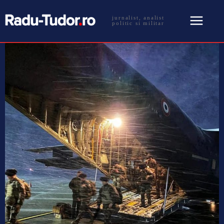
jurnalist, analist
politic si militar