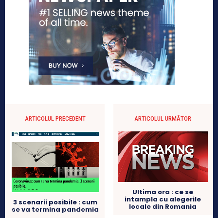
ARTICOLUL PRECEDENT
ARTICOLUL URMĂTOR
Ultima ora : ce se
intampla cu alegerile
3 scenarii posibile : cum
locale din Romania
se va termina pandemia