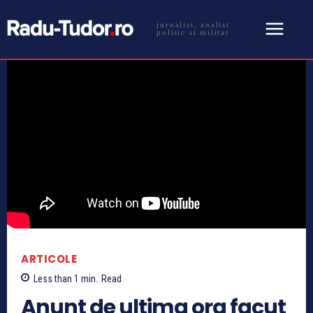
jurnalist, analist
politic si militar
ARTICOLE
Less than 1
min.
Read
Anunt de ultima ora facut