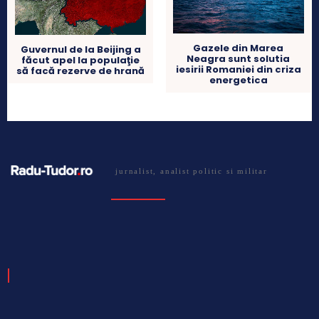
Gazele din Marea
Guvernul de la Beijing a
Neagra sunt solutia
făcut apel la populaţie
iesirii Romaniei din criza
să facă rezerve de hrană
energetica
jurnalist, analist politic si militar