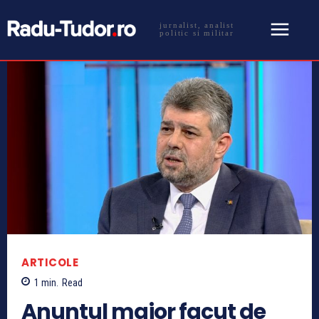
jurnalist, analist
politic si militar
ARTICOLE
1
min.
Read
Anuntul major facut de