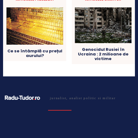
Genocidul Rusiei în
Ce se întâmplă cu prețul
Ucraina : 2 milioane de
aurului?
victime
jurnalist, analist politic si militar