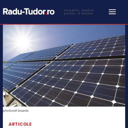
jurnalist, analist
politic si militar
photocell boards
ARTICOLE