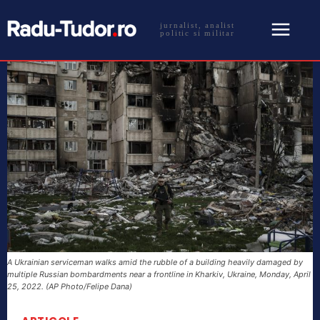
jurnalist, analist
politic si militar
A Ukrainian serviceman walks amid the rubble of a building heavily damaged by
multiple Russian bombardments near a frontline in Kharkiv, Ukraine, Monday, April
25, 2022. (AP Photo/Felipe Dana)