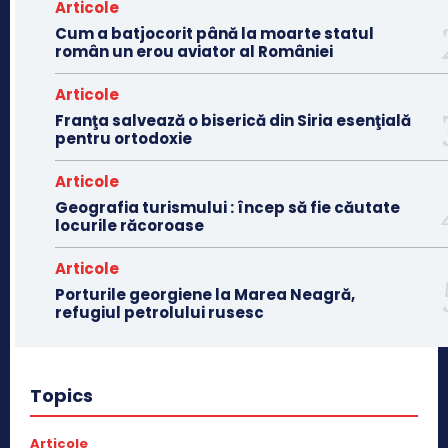
Articole
Cum a batjocorit până la moarte statul
român un erou aviator al României
Articole
Franţa salvează o biserică din Siria esenţială
pentru ortodoxie
Articole
Geografia turismului : încep să fie căutate
locurile răcoroase
Articole
Porturile georgiene la Marea Neagră,
refugiul petrolului rusesc
Topics
Articole