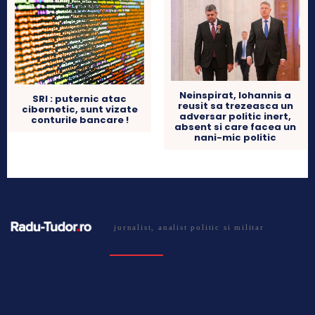
Neinspirat, Iohannis a
SRI : puternic atac
reusit sa trezeasca un
cibernetic, sunt vizate
adversar politic inert,
conturile bancare !
absent si care facea un
nani-mic politic
jurnalist, analist politic si militar