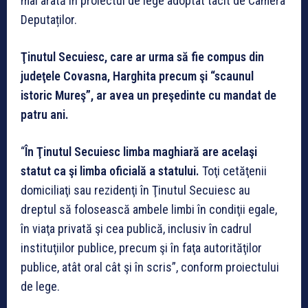
mai arată în proiectul de lege adoptat tacit de Camera
Deputaților.
Ţinutul Secuiesc, care ar urma să fie compus din
judeţele Covasna, Harghita precum şi “scaunul
istoric Mureş”, ar avea un preşedinte cu mandat de
patru ani.
“
În Ţinutul Secuiesc limba maghiară are acelaşi
statut ca şi limba oficială a statului.
Toţi cetăţenii
domiciliaţi sau rezidenţi în Ţinutul Secuiesc au
dreptul să folosească ambele limbi în condiţii egale,
în viaţa privată şi cea publică, inclusiv în cadrul
instituţiilor publice, precum şi în faţa autorităţilor
publice, atât oral cât şi în scris”, conform proiectului
de lege.