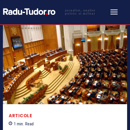
jurnalist, analist
politic si militar
ARTICOLE
1
min.
Read