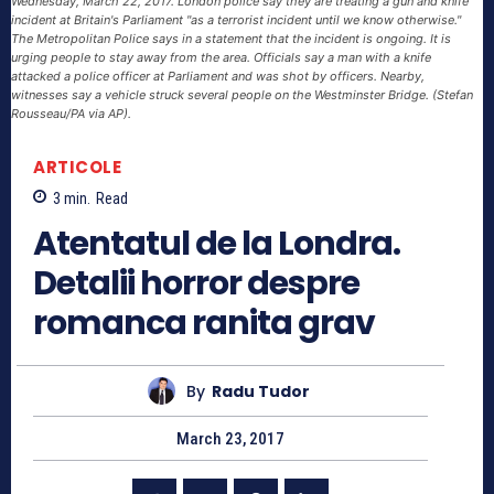
Wednesday, March 22, 2017. London police say they are treating a gun and knife
incident at Britain's Parliament "as a terrorist incident until we know otherwise."
The Metropolitan Police says in a statement that the incident is ongoing. It is
urging people to stay away from the area. Officials say a man with a knife
attacked a police officer at Parliament and was shot by officers. Nearby,
witnesses say a vehicle struck several people on the Westminster Bridge. (Stefan
Rousseau/PA via AP).
ARTICOLE
3
min.
Read
Atentatul de la Londra.
Detalii horror despre
romanca ranita grav
By
Radu Tudor
March 23, 2017