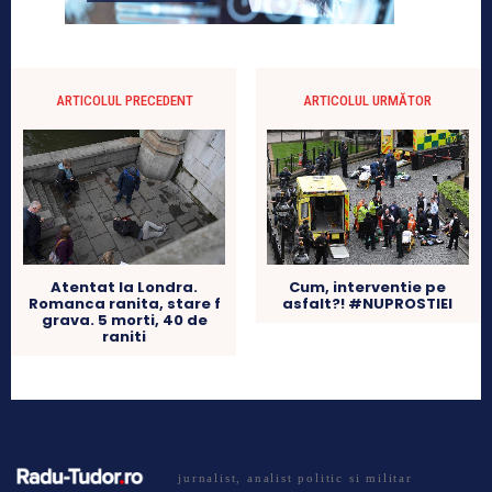
ARTICOLUL PRECEDENT
ARTICOLUL URMĂTOR
Atentat la Londra.
Cum, interventie pe
Romanca ranita, stare f
asfalt?! #NUPROSTIEI
grava. 5 morti, 40 de
raniti
jurnalist, analist politic si militar