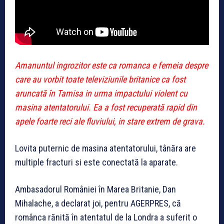
Amanuntul ingrozitor este ca romanca e femeia despre
care au vorbit toate televiziunile britanice ca fost
aruncată în Tamisa in urma impactului violent cu
masina atentatorului. Ea a fost recuperată rapid din
apele foarte reci ale fluviului, in stare extrem de grava.
Lovita puternic de masina atentatorului, tânăra are
multiple fracturi si este conectată la aparate.
Ambasadorul României în Marea Britanie, Dan
Mihalache, a declarat joi, pentru AGERPRES, că
românca rănită în atentatul de la Londra a suferit o