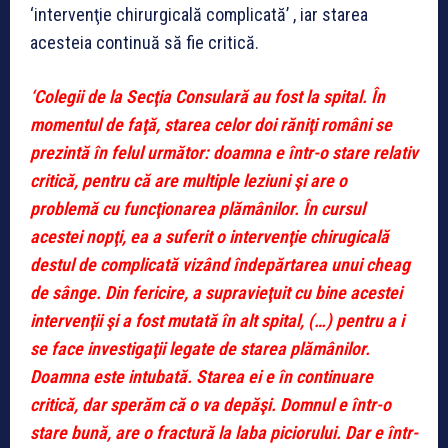
‘intervenţie chirurgicală complicată’ , iar starea
acesteia continuă să fie critică.
‘Colegii de la Secţia Consulară au fost la spital. În
momentul de faţă, starea celor doi răniţi români se
prezintă în felul următor: doamna e într-o stare relativ
critică, pentru că are multiple leziuni şi are o
problemă cu funcţionarea plămânilor. În cursul
acestei nopţi, ea a suferit o intervenţie chirugicală
destul de complicată vizând îndepărtarea unui cheag
de sânge. Din fericire, a supravieţuit cu bine acestei
intervenţii şi a fost mutată în alt spital, (…) pentru a i
se face investigaţii legate de starea plămânilor.
Doamna este intubată. Starea ei e în continuare
critică, dar sperăm că o va depăşi. Domnul e într-o
stare bună, are o fractură la laba piciorului. Dar e într-