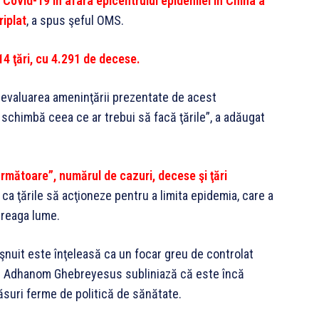
 Covid-19 în afara epicentrului epidemiei în China a
riplat
, a spus şeful OMS.
14 ţări, cu 4.291 de decese.
 evaluarea ameninţării prezentate de acest
chimbă ceea ce ar trebui să facă ţările”, a adăugat
următoare”, numărul de cazuri, decese şi ţări
l ca ţările să acţioneze pentru a limita epidemia, care a
treaga lume.
işnuit este înţeleasă ca un focar greu de controlat
os Adhanom Ghebreyesus subliniază că este încă
ăsuri ferme de politică de sănătate.