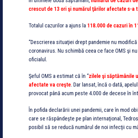
În ultimele două săptămâni,
numărul de cazuri de
crescut de 13 ori şi numărul ţărilor afectate s-a t
Totalul cazurilor a ajuns la
118.000 de cazuri în 1
“Descrierea situaţiei drept pandemie nu modifică
coronavirus. Nu schimbă ceea ce face OMS şi nu s
oficialul.
Şeful OMS a estimat că în “
zilele şi săptămânile 
afectate va creşte
. Dar lansat, încă o dată, apelu
provocat până acum peste 4.000 de decese în în
În pofida declarării unei pandemii, care în mod ob
care se răspândeşte pe plan internaţional, Tedr
posibil să se reducă numărul de noi infecţii cu m