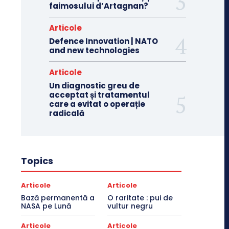
faimosului d’Artagnan?
Articole
Defence Innovation | NATO
and new technologies
Articole
Un diagnostic greu de
acceptat și tratamentul
care a evitat o operație
radicală
Topics
Articole
Articole
Bază permanentă a
O raritate : pui de
NASA pe Lună
vultur negru
Articole
Articole