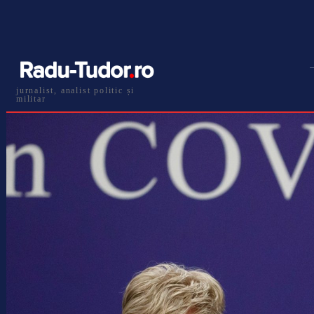
jurnalist, analist politic și
militar