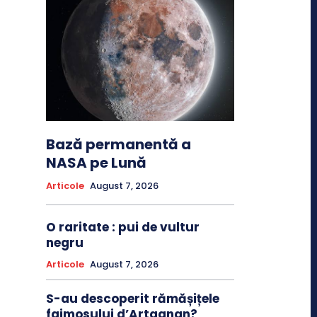
Bază permanentă a
NASA pe Lună
Articole
August 7, 2026
O raritate : pui de vultur
negru
Articole
August 7, 2026
S-au descoperit rămășițele
faimosului d’Artagnan?