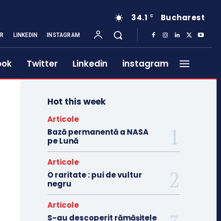
34.1
Bucharest
C
ER
LINKEDIN
INSTAGRAM
ook
Twitter
Linkedin
instagram
Hot this week
Articole
Bază permanentă a NASA
pe Lună
Articole
O raritate : pui de vultur
negru
Articole
S-au descoperit rămășițele