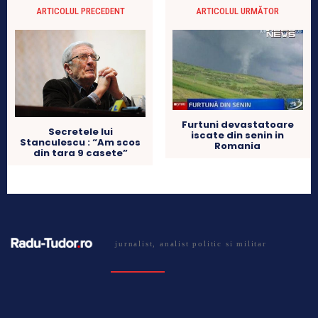
ARTICOLUL PRECEDENT
ARTICOLUL URMĂTOR
Furtuni devastatoare
Secretele lui
iscate din senin in
Stanculescu : “Am scos
Romania
din tara 9 casete”
jurnalist, analist politic si militar