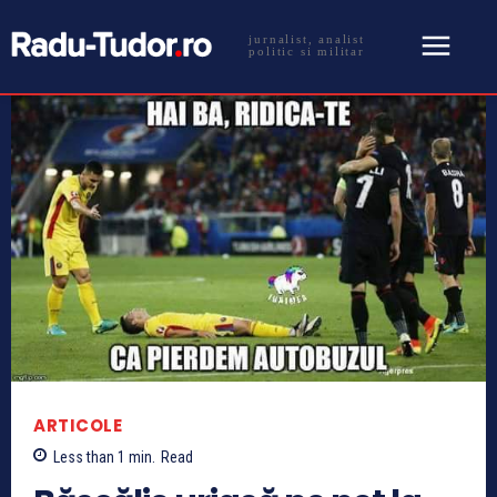
jurnalist, analist
politic si militar
ARTICOLE
Less than 1
min.
Read