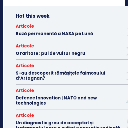
Hot this week
Articole
Bază permanentă a NASA pe Lună
Articole
O raritate : pui de vultur negru
Articole
S-au descoperit rămășițele faimosului
d’Artagnan?
Articole
Defence Innovation | NATO and new
technologies
Articole
Un diagnostic greu de acceptat și
tratamentul care a evitat o operație radicală