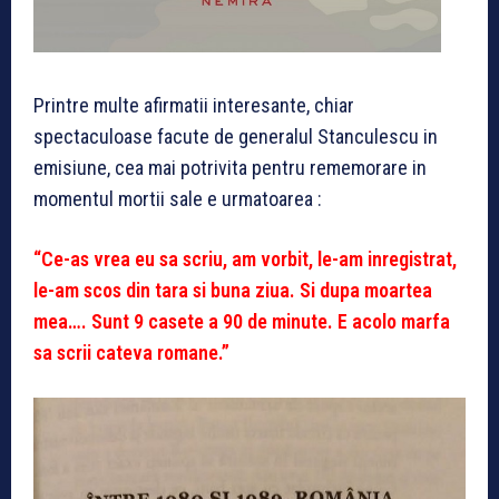
Printre multe afirmatii interesante, chiar
spectaculoase facute de generalul Stanculescu in
emisiune, cea mai potrivita pentru rememorare in
momentul mortii sale e urmatoarea :
“Ce-as vrea eu sa scriu, am vorbit, le-am inregistrat,
le-am scos din tara si buna ziua. Si dupa moartea
mea…. Sunt 9 casete a 90 de minute. E acolo marfa
sa scrii cateva romane.”