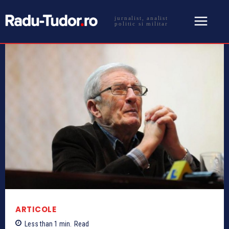
jurnalist, analist
politic si militar
ARTICOLE
Less than 1
min.
Read