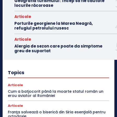
Geografia turismului : încep să fie căutate
locurile răcoroase
Articole
Porturile georgiene la Marea Neagră,
refugiul petrolului rusesc
Articole
Alergia de sezon care poate da simptome
greu de suportat
Topics
Articole
Cum a batjocorit până la moarte statul român un
erou aviator al României
Articole
Franţa salvează o biserică din Siria esenţială pentru
ortodoxie