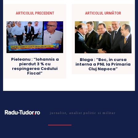
ARTICOLUL PRECEDENT
ARTICOLUL URMĂTOR
Pieleanu : “Iohannis a
Blaga : “Boc, in cursa
pierdut 3 % cu
interna a PNL la Primaria
respingerea Codului
Cluj Napoca”
Fiscal”
jurnalist, analist politic si militar