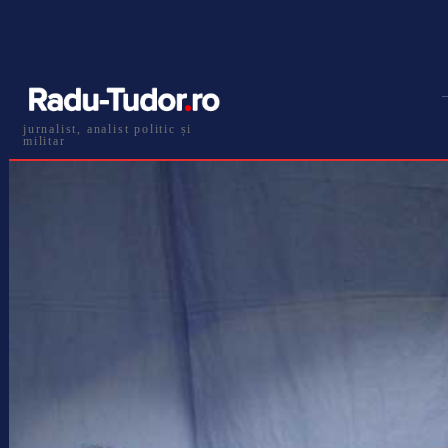
jurnalist, analist politic și
militar