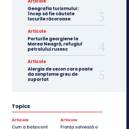
Articole
Geografia turismului :
încep să fie căutate
locurile răcoroase
Articole
Porturile georgiene la
Marea Neagră, refugiul
petrolului rusesc
Articole
Alergia de sezon care poate
da simptome greu de
suportat
Topics
Articole
Articole
Cum a batjocorit
Franţa salvează o