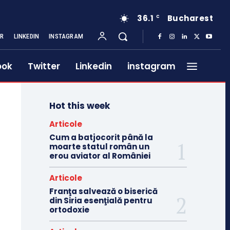
36.1
Bucharest
C
ER
LINKEDIN
INSTAGRAM
ook
Twitter
Linkedin
instagram
Hot this week
Articole
Cum a batjocorit până la
moarte statul român un
erou aviator al României
Articole
Franţa salvează o biserică
din Siria esenţială pentru
ortodoxie