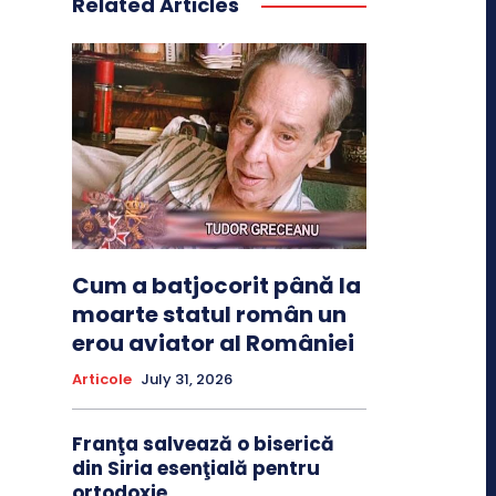
Related Articles
Cum a batjocorit până la
moarte statul român un
erou aviator al României
Articole
July 31, 2026
Franţa salvează o biserică
din Siria esenţială pentru
ortodoxie