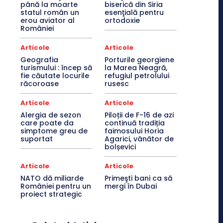
până la moarte
biserică din Siria
statul român un
esenţială pentru
erou aviator al
ortodoxie
României
Articole
Articole
Geografia
Porturile georgiene
turismului : încep să
la Marea Neagră,
fie căutate locurile
refugiul petrolului
răcoroase
rusesc
Articole
Articole
Alergia de sezon
Piloții de F-16 de azi
care poate da
continuă tradiția
simptome greu de
faimosului Horia
suportat
Agarici, vânător de
bolșevici
Articole
Articole
NATO dă miliarde
Primeşti bani ca să
României pentru un
mergi în Dubai
proiect strategic