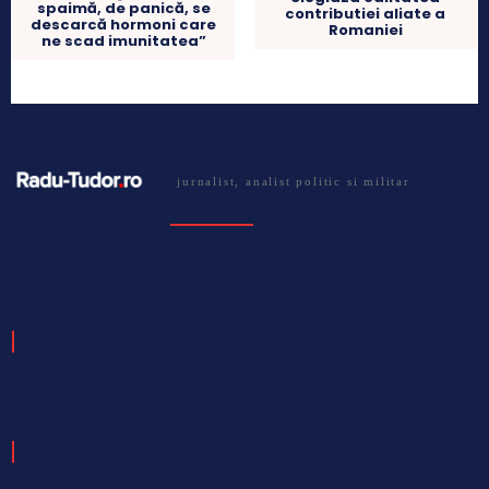
spaimă, de panică, se
contributiei aliate a
descarcă hormoni care
Romaniei
ne scad imunitatea”
jurnalist, analist politic si militar