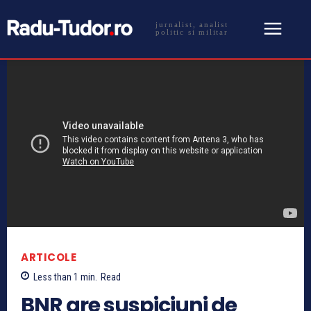
jurnalist, analist
politic si militar
ARTICOLE
Less than 1
min.
Read
BNR are suspiciuni de