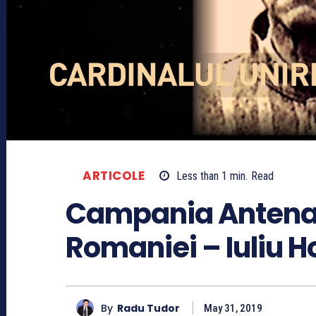
ARTICOLE
Less than 1
min.
Read
Campania Antena 3
Romaniei – Iuliu 
By
Radu Tudor
May 31, 2019