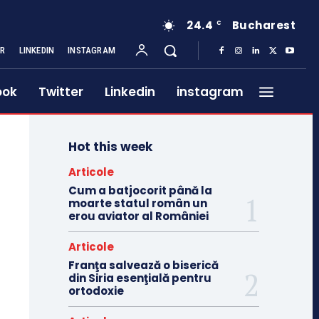
24.4
Bucharest
C
ER
LINKEDIN
INSTAGRAM
ook
Twitter
Linkedin
instagram
Hot this week
Articole
Cum a batjocorit până la
moarte statul român un
erou aviator al României
Articole
Franţa salvează o biserică
din Siria esenţială pentru
ortodoxie