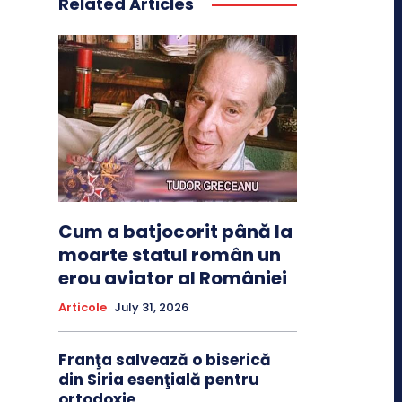
Related Articles
Cum a batjocorit până la
moarte statul român un
erou aviator al României
Articole
July 31, 2026
Franţa salvează o biserică
din Siria esenţială pentru
ortodoxie