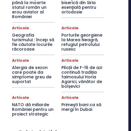
până la moarte
biserică din Siria
statul român un
esenţială pentru
erou aviator al
ortodoxie
României
Articole
Articole
Geografia
Porturile georgiene
turismului : încep să
la Marea Neagră,
fie căutate locurile
refugiul petrolului
răcoroase
rusesc
Articole
Articole
Alergia de sezon
Piloții de F-16 de azi
care poate da
continuă tradiția
simptome greu de
faimosului Horia
suportat
Agarici, vânător de
bolșevici
Articole
Articole
NATO dă miliarde
Primeşti bani ca să
României pentru un
mergi în Dubai
proiect strategic