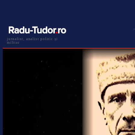
jurnalist, analist politic și
militar