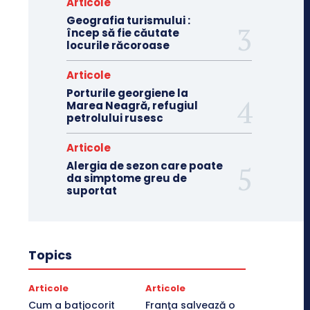
Articole
Geografia turismului :
încep să fie căutate
locurile răcoroase
Articole
Porturile georgiene la
Marea Neagră, refugiul
petrolului rusesc
Articole
Alergia de sezon care poate
da simptome greu de
suportat
Topics
Articole
Articole
Cum a batjocorit
Franţa salvează o