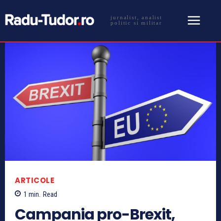
jurnalist, analist
politic si militar
ARTICOLE
1
min.
Read
Campania pro-Brexit,