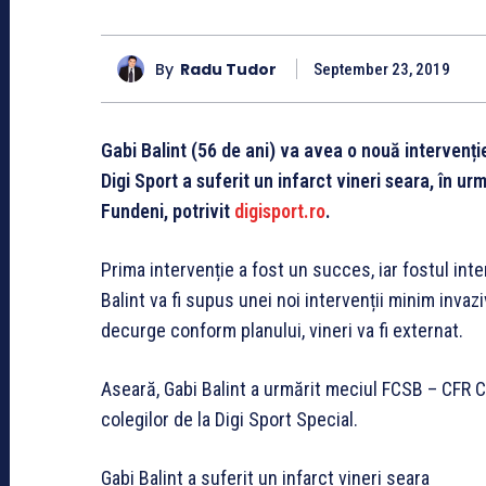
By
Radu Tudor
September 23, 2019
Gabi Balint (56 de ani) va avea o nouă intervenți
Digi Sport a suferit un infarct vineri seara, în ur
Fundeni, potrivit
digisport.ro
.
Prima intervenție a fost un succes, iar fostul inte
Balint va fi supus unei noi intervenții minim invaz
decurge conform planului, vineri va fi externat.
Aseară, Gabi Balint a urmărit meciul FCSB – CFR Clu
colegilor de la Digi Sport Special.
Gabi Balint a suferit un infarct vineri seara