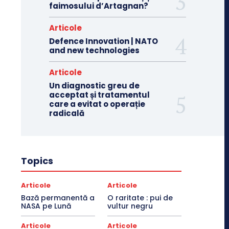
faimosului d’Artagnan?
Articole
Defence Innovation | NATO
and new technologies
Articole
Un diagnostic greu de
acceptat și tratamentul
care a evitat o operație
radicală
Topics
Articole
Articole
Bază permanentă a
O raritate : pui de
NASA pe Lună
vultur negru
Articole
Articole