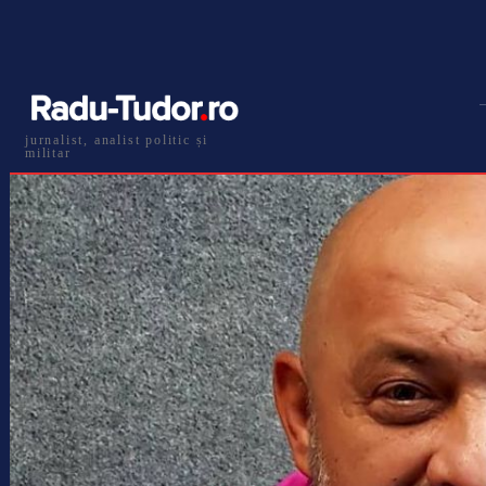
jurnalist, analist politic și
militar