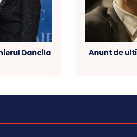
Anunt de ul
mierul Dancila