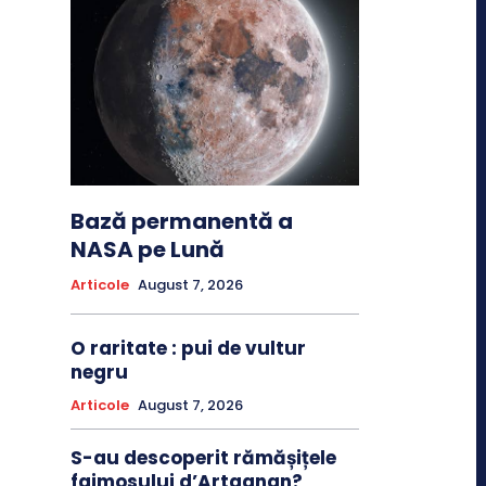
Bază permanentă a
NASA pe Lună
Articole
August 7, 2026
O raritate : pui de vultur
negru
Articole
August 7, 2026
S-au descoperit rămășițele
faimosului d’Artagnan?