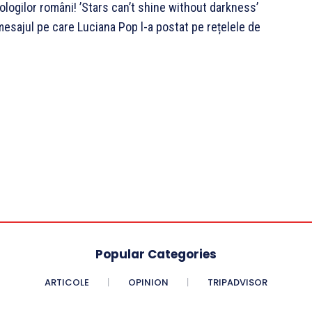
iologilor români! ’Stars can’t shine without darkness’
e mesajul pe care Luciana Pop l-a postat pe rețelele de
Popular Categories
ARTICOLE
OPINION
TRIPADVISOR