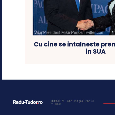
Cu cine se intalneste pre
in SUA
jurnalist, analist politic si
militar