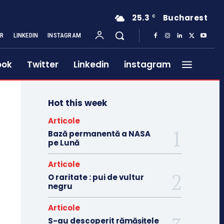
25.3
Bucharest
C
ER
LINKEDIN
INSTAGRAM
ook
Twitter
Linkedin
instagram
Hot this week
Articole
Bază permanentă a NASA
pe Lună
Articole
O raritate : pui de vultur
negru
Articole
S-au descoperit rămășițele