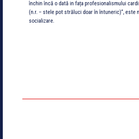
închin încă o dată in fața profesionalismului card
(n.r. – stele pot străluci doar în întuneric)”, est
socializare.