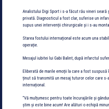
Analistului Digi Sport i s-a făcut rău vineri seară 
privată. Diagnosticul a fost clar, suferise un infa
supus unei intervenții chirurgicale și i s-au monta
Starea fostului internațional este acum una stabilă
operație.
Mesajul iubitei lui Gabi Balint, după infarctul sufe
Eliberată de marile emoții la care a fost suspusă în
ținut să transmită un mesaj tuturor celor care s-
internațional.
”Vă mulțumesc pentru toate încurajările și gânduri
știm și este bine acum! Are alături o echipă min