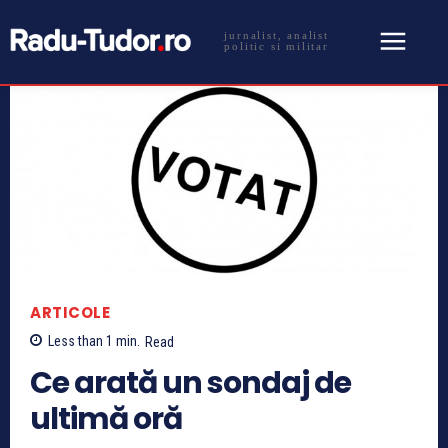
jurnalist, analist
politic si militar
ARTICOLE
Less than 1
min.
Read
Ce arată un sondaj de
ultimă oră