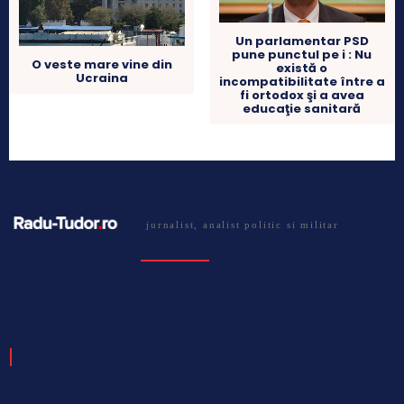
Un parlamentar PSD
pune punctul pe i : Nu
O veste mare vine din
există o
Ucraina
incompatibilitate între a
fi ortodox şi a avea
educaţie sanitară
jurnalist, analist politic si militar