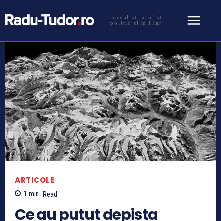
jurnalist, analist
politic si militar
ARTICOLE
1
min.
Read
Ce au putut depista