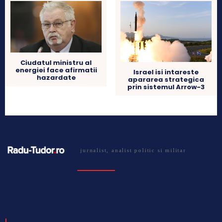
Ciudatul ministru al
energiei face afirmatii
Israel isi intareste
hazardate
apararea strategica
prin sistemul Arrow-3
jurnalist, analist politic si militar