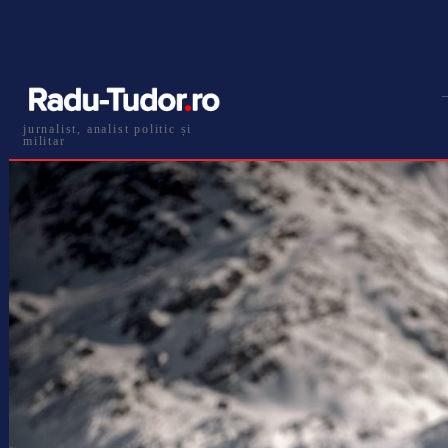
jurnalist, analist politic și
militar