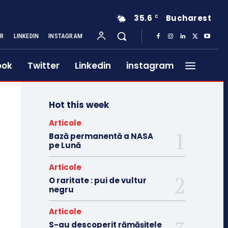
35.6
Bucharest
C
ER
LINKEDIN
INSTAGRAM
ook
Twitter
Linkedin
instagram
Hot this week
Articole
Bază permanentă a NASA
pe Lună
Articole
O raritate : pui de vultur
negru
Articole
S-au descoperit rămășițele