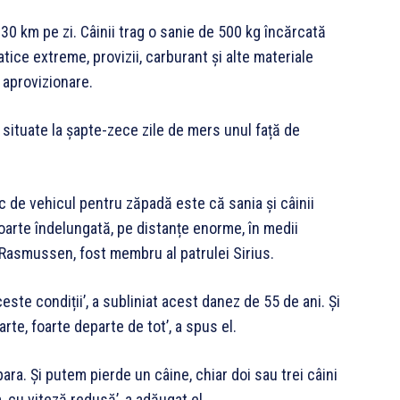
a 30 km pe zi. Câinii trag o sanie de 500 kg încărcată
tice extreme, provizii, carburant și alte materiale
 aprovizionare.
l situate la șapte-zece zile de mers unul față de
oc de vehicul pentru zăpadă este că sania și câinii
foarte îndelungată, pe distanțe enorme, în medii
 Rasmussen, fost membru al patrulei Sirius.
ste condiții’, a subliniat acest danez de 55 de ani. Și
rte, foarte departe de tot’, a spus el.
ara. Și putem pierde un câine, chiar doi sau trei câini
 cu viteză redusă’, a adăugat el.