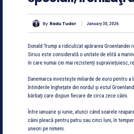
By
Radu Tudor
January 30, 2026
Donald Trump a ridiculizat apărarea Groenlandei re
Sirius este considerată o unitate de elită a marine
în care numai cei mai rezistenți supraviețuiesc, r
Danemarca investește miliarde de euro pentru a în
întinderile înghețate din nordul și estul Groenlan
bărbați care dispun fiecare de circa zece câini.
Între ianuarie și iunie, atunci când soarele reapa
câini pleacă pentru patru sau cinci luni, în temper
uneori pe nimeni.