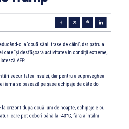
ducând-o la ‘două sănii trase de câini’, dar patrula
i care își desfășoară activitatea în condiții extreme,
elatează AFP.
tări securitatea insulei, dar pentru a supraveghea
dei iarna se bazează pe șase echipaje de câte doi
re la orizont după două luni de noapte, echipajele cu
aturi care pot coborî până la -40°C, fără a întâlni