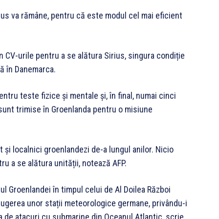
irius va rămâne, pentru că este modul cel mai eficient
n CV-urile pentru a se alătura Sirius, singura condiție
ază în Danemarca.
tru teste fizice și mentale și, în final, numai cinci
 sunt trimise în Groenlanda pentru o misiune
 și localnici groenlandezi de-a lungul anilor. Nicio
 a se alătura unității, notează AFP.
tul Groenlandei în timpul celui de Al Doilea Război
trugerea unor stații meteorologice germane, privându-i
 de atacuri cu submarine din Oceanul Atlantic, scrie