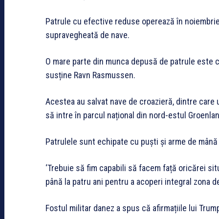
Patrule cu efective reduse operează în noiembrie 
supravegheată de nave.
O mare parte din munca depusă de patrule este cla
susține Ravn Rasmussen.
Acestea au salvat nave de croazieră, dintre care u
să intre în parcul național din nord-estul Groenl
Patrulele sunt echipate cu puști și arme de mână 
‘Trebuie să fim capabili să facem față oricărei si
până la patru ani pentru a acoperi integral zona d
Fostul militar danez a spus că afirmațiile lui Trump