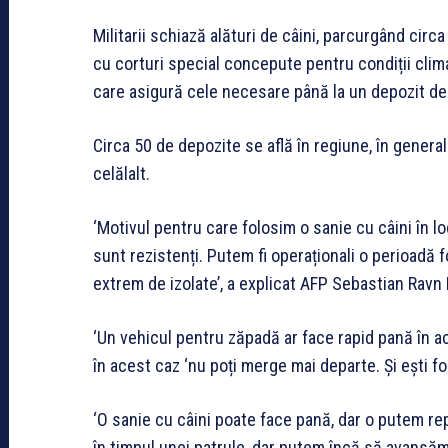
Militarii schiază alături de câini, parcurgând circ
cu corturi special concepute pentru condiții clima
care asigură cele necesare până la un depozit de
Circa 50 de depozite se află în regiune, în genera
celălalt.
‘Motivul pentru care folosim o sanie cu câini în l
sunt rezistenți. Putem fi operaționali o perioadă 
extrem de izolate’, a explicat AFP Sebastian Ravn
‘Un vehicul pentru zăpadă ar face rapid pană în ace
în acest caz ‘nu poți merge mai departe. Și ești foa
‘O sanie cu câini poate face pană, dar o putem rep
în timpul unei patrule, dar putem încă să avansăm,