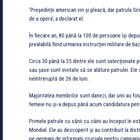
‘Președinții american vin și pleacă, dar patrula S
de a opera’, a declarat el.
În fiecare an, 80 până la 100 de persoane își depu
prealabilă fiind urmarea instrucției militare de b
Circa 30 până la 35 dintre ele sunt selecționate pen
sau șase sunt invitate să se alăture patrulei. Ele
neîntreruptă de 26 de luni.
Majoritatea membrilor sunt danezi, dar unii au fost
femeie nu și-a depus până acum candidatura pentru
Primele patrule cu sănii cu câini au început în es
Mondial. Ele au descoperit și au contribuit la dis
pe germani de informații cruciale pentru campania