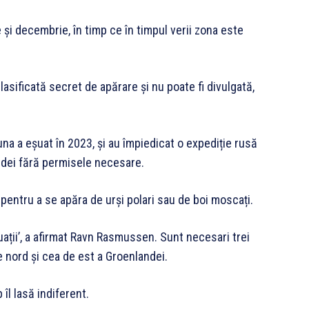
și decembrie, în timp ce în timpul verii zona este
sificată secret de apărare și nu poate fi divulgată,
na a eșuat în 2023, și au împiedicat o expediție rusă
andei fără permisele necesare.
pentru a se apăra de urși polari sau de boi moscați.
tuații’, a afirmat Ravn Rasmussen. Sunt necesari trei
e nord și cea de est a Groenlandei.
 îl lasă indiferent.