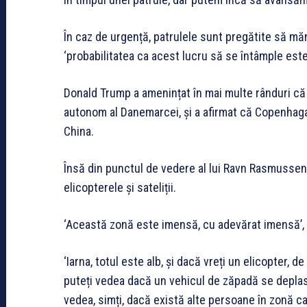
În caz de urgență, patrulele sunt pregătite să măn
‘probabilitatea ca acest lucru să se întâmple este
Donald Trump a amenințat în mai multe rânduri că 
autonom al Danemarcei, și a afirmat că Copenhaga 
China.
Însă din punctul de vedere al lui Ravn Rasmussen,
elicopterele și sateliții.
‘Această zonă este imensă, cu adevărat imensă’, a
‘Iarna, totul este alb, și dacă vreți un elicopter, 
puteți vedea dacă un vehicul de zăpadă se deplasea
vedea, simți, dacă există alte persoane în zonă care 