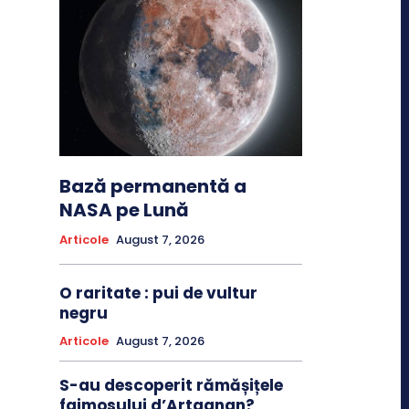
Bază permanentă a
NASA pe Lună
Articole
August 7, 2026
O raritate : pui de vultur
negru
Articole
August 7, 2026
S-au descoperit rămășițele
faimosului d’Artagnan?