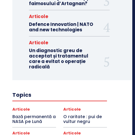
faimosului d’Artagnan?
Articole
Defence Innovation | NATO
and new technologies
Articole
Un diagnostic greu de
acceptat și tratamentul
care a evitat o operație
radicală
Topics
Articole
Articole
Bază permanentă a
O raritate : pui de
NASA pe Lună
vultur negru
Articole
Articole