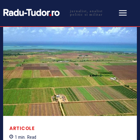
jurnalist, analist
politic si militar
ARTICOLE
1
min.
Read