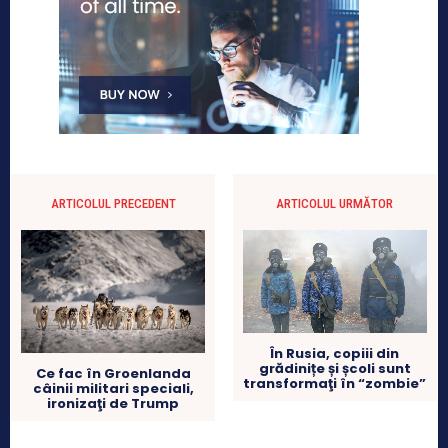
ARTICOLUL PRECEDENT
ARTICOLUL URMĂTOR
În Rusia, copiii din
grădinițe și școli sunt
Ce fac în Groenlanda
transformaţi în “zombie”
câinii militari speciali,
ironizaţi de Trump