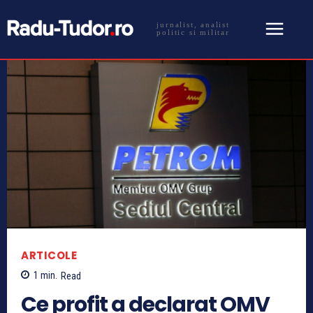
jurnalist, analist
politic si militar
ARTICOLE
1
min.
Read
Ce profit a declarat OMV