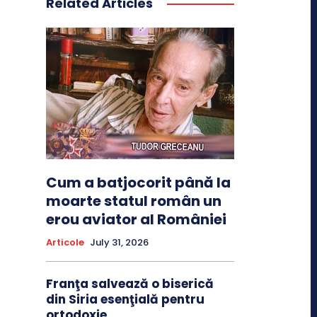
Related Articles
Cum a batjocorit până la
moarte statul român un
erou aviator al României
Articole
July 31, 2026
Franţa salvează o biserică
din Siria esenţială pentru
ortodoxie