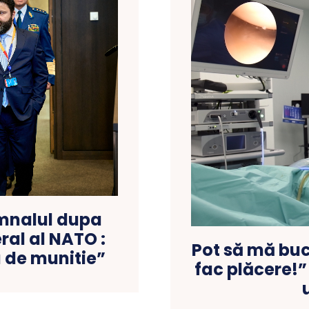
emnalul dupa
ral al NATO :
Pot să mă bucu
 de munitie”
fac plăcere!” 