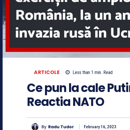
ARTICOLE
Less than 1
min.
Read
Ce pun la cale Put
Reactia NATO
By
Radu Tudor
February 16, 2023