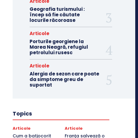
Articole
Geografia turismului :
încep să fie căutate
locurile răcoroase
Articole
Porturile georgiene la
Marea Neagră, refugiul
petrolului rusesc
Articole
Alergia de sezon care poate
da simptome greu de
suportat
Topics
Articole
Articole
Cum a batjocorit
Franţa salvează o