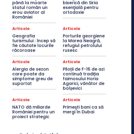
până la moarte
biserică din Siria
statul român un
esenţială pentru
erou aviator al
ortodoxie
României
Articole
Articole
Geografia
Porturile georgiene
turismului : încep să
la Marea Neagră,
fie căutate locurile
refugiul petrolului
răcoroase
rusesc
Articole
Articole
Alergia de sezon
Piloții de F-16 de azi
care poate da
continuă tradiția
simptome greu de
faimosului Horia
suportat
Agarici, vânător de
bolșevici
Articole
Articole
NATO dă miliarde
Primeşti bani ca să
României pentru un
mergi în Dubai
proiect strategic