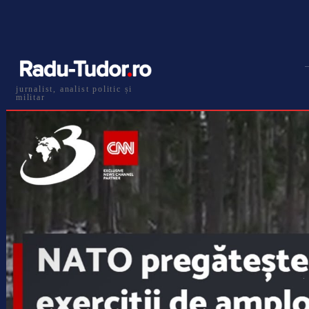
jurnalist, analist politic și
militar