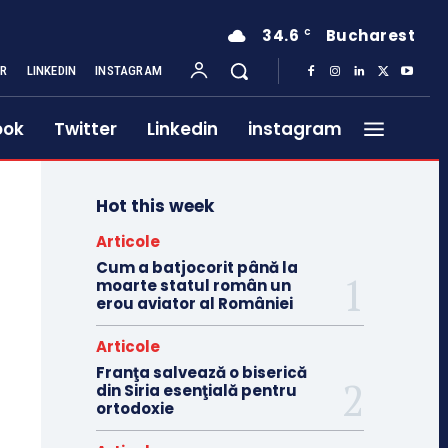
34.6
Bucharest
C
ER
LINKEDIN
INSTAGRAM
ook
Twitter
Linkedin
instagram
Hot this week
Articole
Cum a batjocorit până la
moarte statul român un
erou aviator al României
Articole
Franţa salvează o biserică
din Siria esenţială pentru
ortodoxie