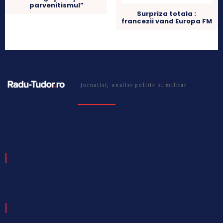
parvenitismul”
Surpriza totala :
francezii vand Europa FM
jurnalist, analist politic si militar