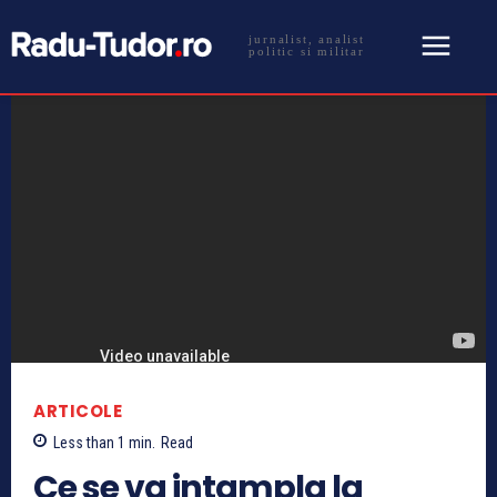
jurnalist, analist
politic si militar
ARTICOLE
Less than 1
min.
Read
Ce se va intampla la