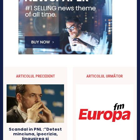
ARTICOLUL PRECEDENT
ARTICOLUL URMĂTOR
Scandal in PNL :”Detest
minciuna, ipocrizia,
linguşirea şi