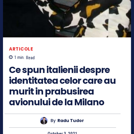
ARTICOLE
1
min.
Read
Ce spun italienii despre
identitatea celor care au
murit in prabusirea
avionului de la Milano
By
Radu Tudor
October 3, 2021