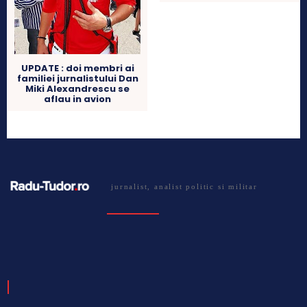
UPDATE : doi membri ai
familiei jurnalistului Dan
Miki Alexandrescu se
aflau in avion
jurnalist, analist politic si militar