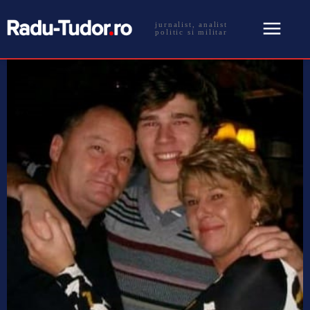
jurnalist, analist
politic si militar