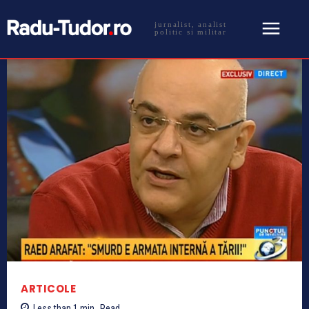
jurnalist, analist
politic si militar
ARTICOLE
Less than 1
min.
Read