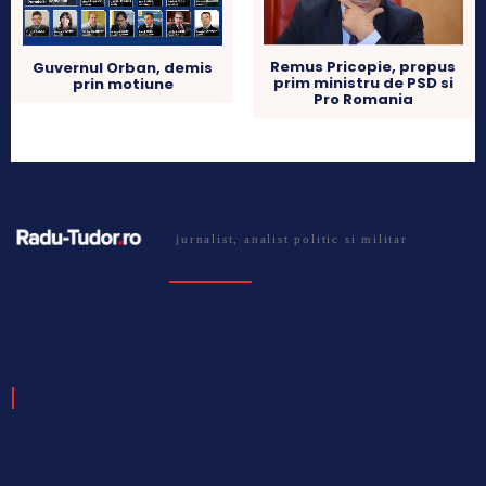
Remus Pricopie, propus
Guvernul Orban, demis
prim ministru de PSD si
prin motiune
Pro Romania
jurnalist, analist politic si militar