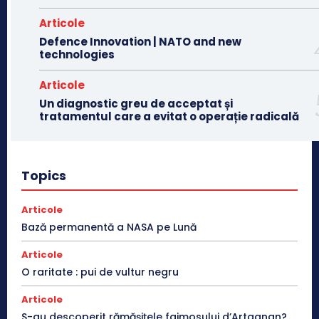
Articole
Defence Innovation | NATO and new
technologies
Articole
Un diagnostic greu de acceptat și
tratamentul care a evitat o operație radicală
Topics
Articole
Bază permanentă a NASA pe Lună
Articole
O raritate : pui de vultur negru
Articole
S-au descoperit rămășițele faimosului d’Artagnan?