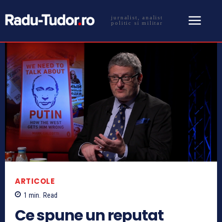
jurnalist, analist
politic si militar
ARTICOLE
1
min.
Read
Ce spune un reputat