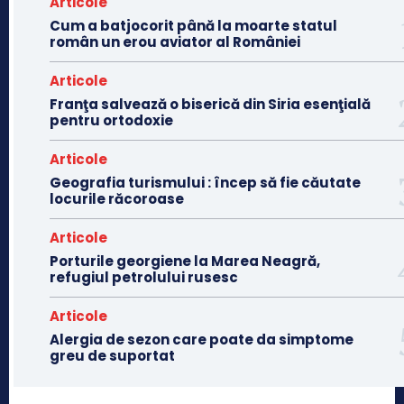
Articole
Cum a batjocorit până la moarte statul
român un erou aviator al României
Articole
Franţa salvează o biserică din Siria esenţială
pentru ortodoxie
Articole
Geografia turismului : încep să fie căutate
locurile răcoroase
Articole
Porturile georgiene la Marea Neagră,
refugiul petrolului rusesc
Articole
Alergia de sezon care poate da simptome
greu de suportat