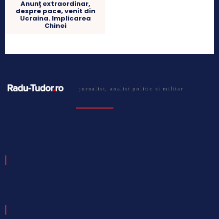
Anunţ extraordinar,
despre pace, venit din
Ucraina. Implicarea
Chinei
jurnalist, analist politic si militar