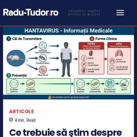
jurnalist, analist
politic si militar
ARTICOLE
4
min.
Read
Ce trebuie să ştim despre