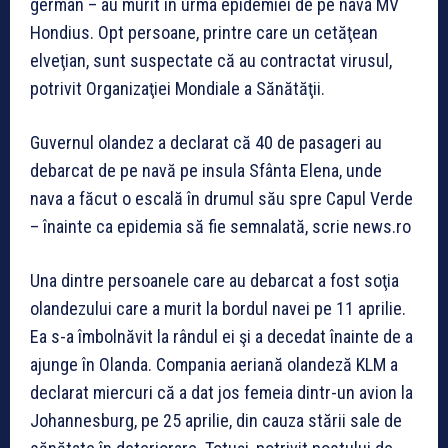
german – au murit în urma epidemiei de pe nava MV
Hondius. Opt persoane, printre care un cetăţean
elveţian, sunt suspectate că au contractat virusul,
potrivit Organizaţiei Mondiale a Sănătăţii.
Guvernul olandez a declarat că 40 de pasageri au
debarcat de pe navă pe insula Sfânta Elena, unde
nava a făcut o escală în drumul său spre Capul Verde
– înainte ca epidemia să fie semnalată, scrie news.ro
Una dintre persoanele care au debarcat a fost soţia
olandezului care a murit la bordul navei pe 11 aprilie.
Ea s-a îmbolnăvit la rândul ei şi a decedat înainte de a
ajunge în Olanda. Compania aeriană olandeză KLM a
declarat miercuri că a dat jos femeia dintr-un avion la
Johannesburg, pe 25 aprilie, din cauza stării sale de