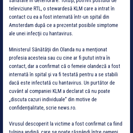
sănătate în deteriorare. Totuşi, potrivit postului de
televiziune RTL, o stewardesă KLM care a intrat în
contact cu ea a fost internată într-un spital din
Amsterdam după ce a prezentat posibile simptome
ale unei infecţii cu hantavirus.
Ministerul Sănătăţii din Olanda nu a menţionat
profesia acesteia sau cu cine ar fi putut intra în
contact, dar a confirmat că o femeie olandeză a fost
internată în spital şi va fi testată pentru a se stabili
dacă este infectată cu hantavirus. Un purtător de
cuvânt al companiei KLM a declarat că nu poate
„discuta cazuri individuale” din motive de
confidenţialitate, scrie news.ro.
Virusul descoperit la victime a fost confirmat ca fiind
tulpina andină, care se poate răspândi între oameni