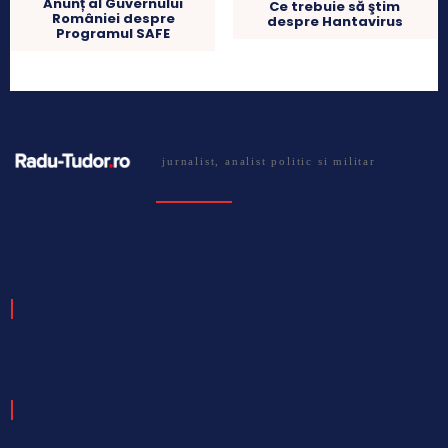
Anunț al Guvernului
Ce trebuie să ştim
României despre
despre Hantavirus
Programul SAFE
jurnalist, analist politic si militar