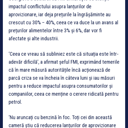
impactul conflictului asupra lanțurilor de
aprovizionare, iar deja prețurile la îngrășăminte au
crescut cu 30% – 40%, ceea ce va duce la un avans al
prețurilor alimentelor între 3% și 6%, dar vor fi
afectate și alte industrii.
‘Ceea ce vreau să subliniez este că situația este într-
adevăr dificilă’, a afirmat șeful FMI, exprimând temerile
că în mare măsură autoritățile încă acționează de
parcă criza se va încheia în câteva luni și iau măsuri
pentru a reduce impactul asupra consumatorilor și
companiilor, ceea ce menține o cerere ridicată pentru
petrol.
‘Nu aruncați cu benzină în foc. Toți cei din această
cameră știu că reducerea lanțurilor de aprovizionare