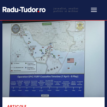
jurnalist, analist
politic si militar
ARTICOLE