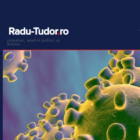
jurnalist, analist politic și
militar