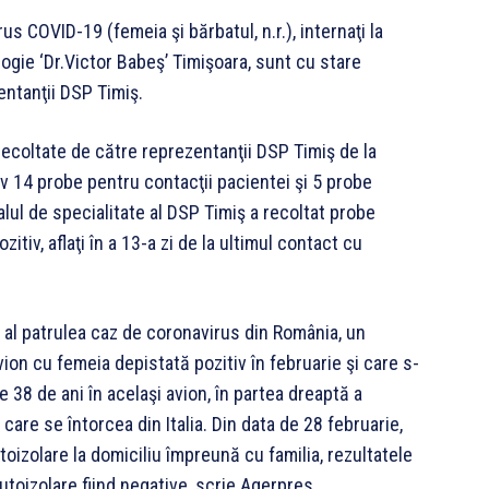
us COVID-19 (femeia şi bărbatul, n.r.), internaţi la
logie ‘Dr.Victor Babeş’ Timişoara, sunt cu stare
entanţii DSP Timiş.
recoltate de către reprezentanţii DSP Timiş de la
v 14 probe pentru contacţii pacientei şi 5 probe
alul de specialitate al DSP Timiş a recoltat probe
itiv, aflaţi în a 13-a zi de la ultimul contact cu
 al patrulea caz de coronavirus din România, un
vion cu femeia depistată pozitiv în februarie şi care s-
de 38 de ani în acelaşi avion, în partea dreaptă a
care se întorcea din Italia. Din data de 28 februarie,
utoizolare la domiciliu împreună cu familia, rezultatele
utoizolare fiind negative, scrie Agerpres