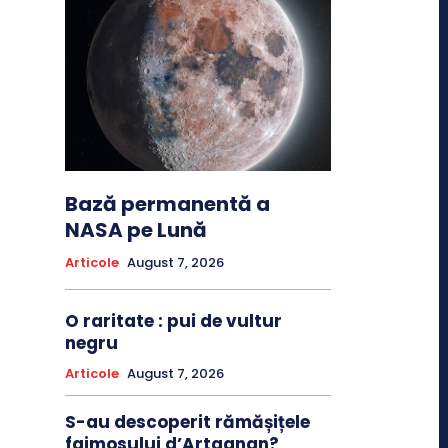
Bază permanentă a
NASA pe Lună
Articole
August 7, 2026
O raritate : pui de vultur
negru
Articole
August 7, 2026
S-au descoperit rămășițele
faimosului d’Artagnan?