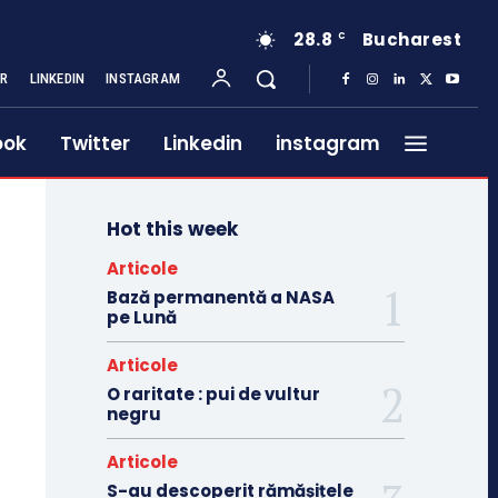
28.8
Bucharest
C
ER
LINKEDIN
INSTAGRAM
ook
Twitter
Linkedin
instagram
Hot this week
Articole
Bază permanentă a NASA
pe Lună
Articole
O raritate : pui de vultur
negru
Articole
S-au descoperit rămășițele