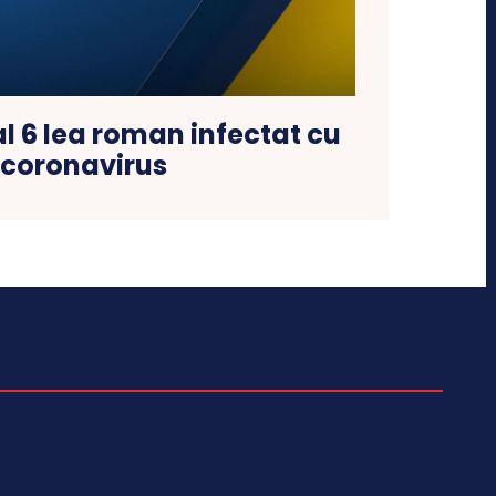
al 6 lea roman infectat cu
coronavirus