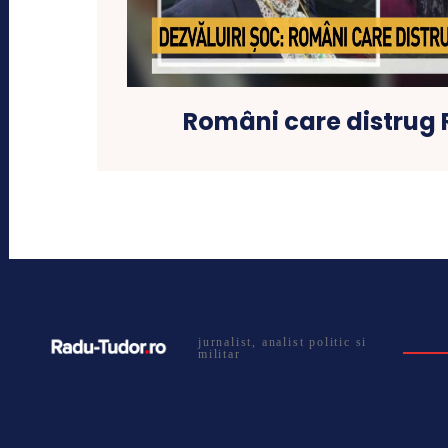
Români care distrug
jurnalist, analist politic si
militar