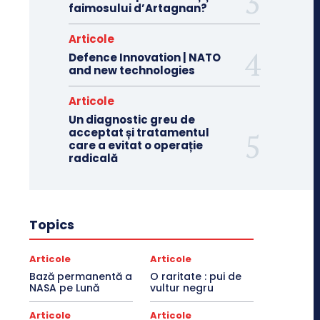
faimosului d’Artagnan?
Articole
Defence Innovation | NATO
and new technologies
Articole
Un diagnostic greu de
acceptat și tratamentul
care a evitat o operație
radicală
Topics
Articole
Articole
Bază permanentă a
O raritate : pui de
NASA pe Lună
vultur negru
Articole
Articole