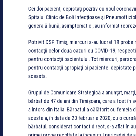
Cei doi pacienţi depistaţi pozitiv cu noul coronavir
Spitalul Clinic de Boli Infecţioase şi Pneumoftizio
generală bună, asimptomatici, au informat reprez
Potrivit DSP Timiş, miercuri s-au lucrat 19 probe 
contacţii celor două cazuri cu COVID-19, respecti
pentru contacţii pacientului. Tot miercuri, person
pentru contacţii apropiaţi ai pacientei depistate poz
aceasta.
Grupul de Comunicare Strategică a anunţat, marţi,
bărbat de 47 de ani din Timişoara, care a fost în a
a întors din Italia. Bărbatul a călătorit cu femeia 
acesteia, în data de 20 februarie 2020, cu o cursă 
bărbatul, considerat contact direct, s-a aflat în a
primei probe recoltate la începutul perioadei de a