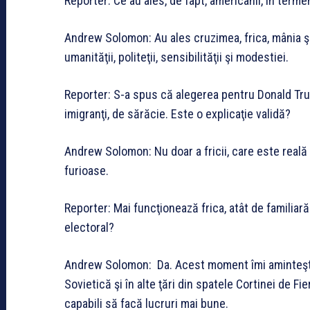
Reporter: Ce au ales, de fapt, americanii, în terme
Andrew Solomon: Au ales cruzimea, frica, mânia şi 
umanităţii, politeţii, sensibilităţii şi modestiei.
Reporter: S-a spus că alegerea pentru Donald Trump
imigranţi, de sărăcie. Este o explicaţie validă?
Andrew Solomon: Nu doar a fricii, care este reală şi
furioase.
Reporter: Mai funcţionează frica, atât de familiar
electoral?
Andrew Solomon: Da. Acest moment îmi aminteşte
Sovietică şi în alte ţări din spatele Cortinei de Fi
capabili să facă lucruri mai bune.