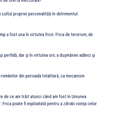
ni de ofertă electorală?
cultul propriei personalităţi în detrimentul
 a fost una în virtutea fricii. Frica de terorism, de
 perfidă, dar şi în virtutea urii, a duşmăniei adânci şi
ă românilor din perioada totalitară, ca mecanism
 de ce am trăit atunci când am fost în Uniunea
er. Frica poate fi exploatată pentru a zdrobi voinţa celor