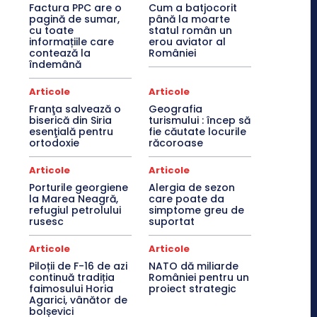
Factura PPC are o
Cum a batjocorit
pagină de sumar,
până la moarte
cu toate
statul român un
informațiile care
erou aviator al
contează la
României
îndemână
Articole
Articole
Franţa salvează o
Geografia
biserică din Siria
turismului : încep să
esenţială pentru
fie căutate locurile
ortodoxie
răcoroase
Articole
Articole
Porturile georgiene
Alergia de sezon
la Marea Neagră,
care poate da
refugiul petrolului
simptome greu de
rusesc
suportat
Articole
Articole
Piloții de F-16 de azi
NATO dă miliarde
continuă tradiția
României pentru un
faimosului Horia
proiect strategic
Agarici, vânător de
bolșevici