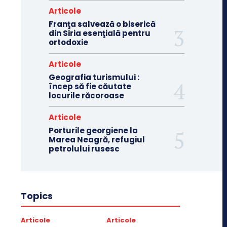
Articole
Franţa salvează o biserică
din Siria esenţială pentru
ortodoxie
Articole
Geografia turismului :
încep să fie căutate
locurile răcoroase
Articole
Porturile georgiene la
Marea Neagră, refugiul
petrolului rusesc
Topics
Articole
Articole