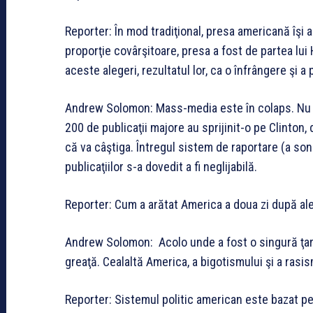
Reporter: În mod tradiţional, presa americană îşi a
proporţie covârşitoare, presa a fost de partea lui
aceste alegeri, rezultatul lor, ca o înfrângere şi 
Andrew Solomon: Mass-media este în colaps. Nu n
200 de publicaţii majore au sprijinit-o pe Clinton,
că va câştiga. Întregul sistem de raportare (a son
publicaţiilor s-a dovedit a fi neglijabilă.
Reporter: Cum a arătat America a doua zi după al
Andrew Solomon: Acolo unde a fost o singură ţară
greaţă. Cealaltă America, a bigotismului şi a rasis
Reporter: Sistemul politic american este bazat p