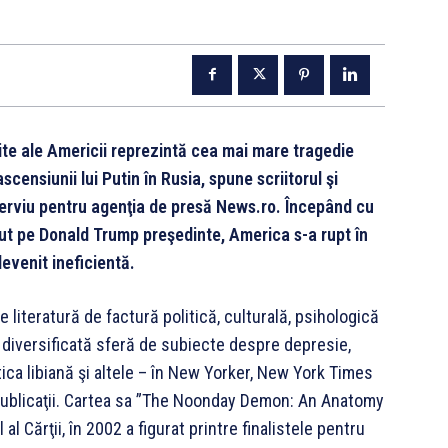
nite ale Americii reprezintă cea mai mare tragedie
censiunii lui Putin în Rusia, spune scriitorul şi
erviu pentru agenţia de presă News.ro. Începând cu
cut pe Donald Trump preşedinte, America s-a rupt în
evenit ineficientă.
literatură de factură politică, culturală, psihologică
şi diversificată sferă de subiecte despre depresie,
itica libiană şi altele – în New Yorker, New York Times
e publicaţii. Cartea sa ”The Noonday Demon: An Anatomy
l Cărţii, în 2002 a figurat printre finalistele pentru