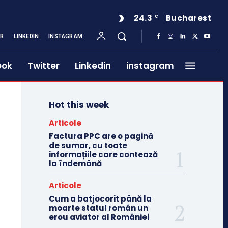
24.3
Bucharest
C
ER
LINKEDIN
INSTAGRAM
ook
Twitter
Linkedin
instagram
Hot this week
Articole
Factura PPC are o pagină
de sumar, cu toate
informațiile care contează
la îndemână
Articole
Cum a batjocorit până la
moarte statul român un
erou aviator al României