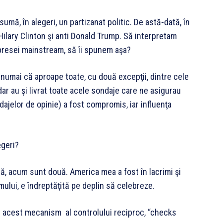
sumă, în alegeri, un partizanat politic. De astă-dată, în
 Hilary Clinton şi anti Donald Trump. Să interpretam
a presei mainstream, să îi spunem aşa?
umai că aproape toate, cu două excepţii, dintre cele
 dar au şi livrat toate acele sondaje care ne asigurau
dajelor de opinie) a fost compromis, iar influenţa
egeri?
, acum sunt două. America mea a fost în lacrimi şi
mului, e îndreptăţită pe deplin să celebreze.
e acest mecanism al controlului reciproc, “checks