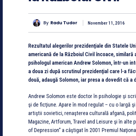
By
Radu Tudor
November 11, 2016
Rezultatul alegerilor prezidenţiale din Statele U
americană de la Războiul Civil încoace, similară as
psihologul american Andrew Solomon, într-un int
a doua zi după scrutinul prezidenţial care l-a fă
două, adaugă Solomon, iar presa a dovedit că a d
Andrew Solomon este doctor în psihologie şi scrie 
şi de ficţiune. Apare în mod regulat – cu o largă 
artiştii sovietici, renaşterea culturală afgană, pol
Magazine, Artforum, Travel and Leisure şi în alt
of Depression” a câştigat în 2001 Premiul Naţional a