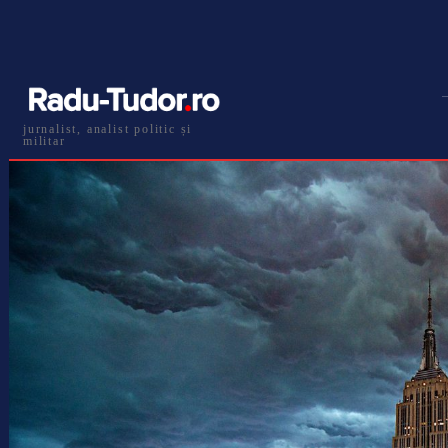
jurnalist, analist politic și
militar