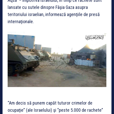
Aqsa” – împotriva Israelului, în timp ce rachete sunt
lansate cu sutele dinspre Fâşia Gaza asupra
teritoriului israelian, informează agenţiile de presă
internaţionale.
“Am decis să punem capăt tuturor crimelor de
ocupaţie” (ale Israelului) şi “peste 5.000 de rachete”