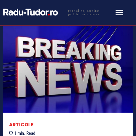
jurnalist, analist
politic si militar
ARTICOLE
1
min.
Read