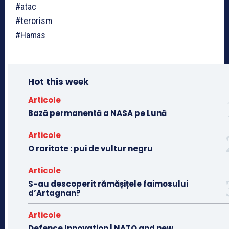
#atac
#terorism
#Hamas
Hot this week
Articole
Bază permanentă a NASA pe Lună
Articole
O raritate : pui de vultur negru
Articole
S-au descoperit rămășițele faimosului
d’Artagnan?
Articole
Defence Innovation | NATO and new