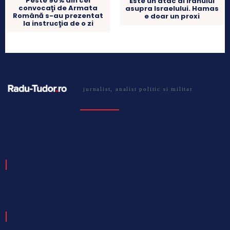
Peste 90% din cei
Este un atac al Iranului
convocaţi de Armata
asupra Israelului. Hamas
Română s-au prezentat
e doar un proxi
la instrucţia de o zi
jurnalist, analist politic si militar