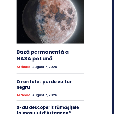
Bază permanentă a
NASA pe Lună
Articole
August 7, 2026
O raritate : pui de vultur
negru
Articole
August 7, 2026
S-au descoperit rămășițele
faimosului d’Artagnan?