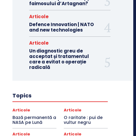
faimosului d’Artagnan?
Articole
Defence Innovation | NATO
and new technologies
Articole
Un diagnostic greu de
acceptat și tratamentul
care a evitat o operație
radicală
Topics
Articole
Articole
Bază permanentă a
O raritate : pui de
NASA pe Lună
vultur negru
Articole
Articole