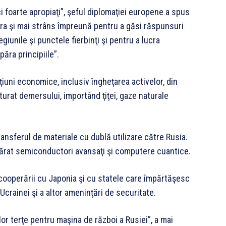
i foarte apropiaţi”, şeful diplomaţiei europene a spus
cra şi mai strâns împreună pentru a găsi răspunsuri
giunile şi punctele fierbinţi şi pentru a lucra
păra principiile”.
iuni economice, inclusiv îngheţarea activelor, din
turat demersului, importând ţiţei, gaze naturale
nsferul de materiale cu dublă utilizare către Rusia.
mărat semiconductori avansaţi şi computere cuantice.
ooperării cu Japonia şi cu statele care împărtăşesc
 Ucrainei şi a altor ameninţări de securitate.
lor terţe pentru maşina de război a Rusiei”, a mai