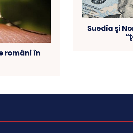
Suedia şi No
“ţ
de români în