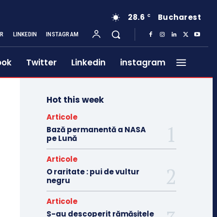
28.6
Bucharest
C
ER
LINKEDIN
INSTAGRAM
ook
Twitter
Linkedin
instagram
Hot this week
Articole
Bază permanentă a NASA
pe Lună
Articole
O raritate : pui de vultur
negru
Articole
S-au descoperit rămășițele