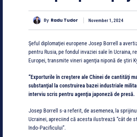
By
Radu Tudor
November 1, 2024
Şeful diplomaţiei europene Josep Borrell a avertiza
pentru Rusia, pe fondul invaziei sale în Ucraina, r
Europei, transmite vineri agenţia niponă de ştiri 
“Exporturile în creştere ale Chinei de cantităţi ma
substanţial la construirea bazei industriale milita
interviu scris pentru agenţia japoneză de presă.
Josep Borrell s-a referit, de asemenea, la sprijin
Ucrainei, apreciind că acesta ilustrează “cât de 
Indo-Pacificului”.