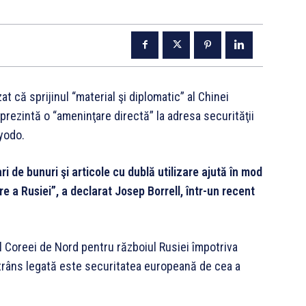
t că sprijinul “material şi diplomatic” al Chinei
eprezintă o “ameninţare directă” la adresa securităţii
Kyodo.
ri de bunuri şi articole cu dublă utilizare ajută în mod
re a Rusiei”, a declarat Josep Borrell, într-un recent
ul Coreei de Nord pentru războiul Rusiei împotriva
strâns legată este securitatea europeană de cea a