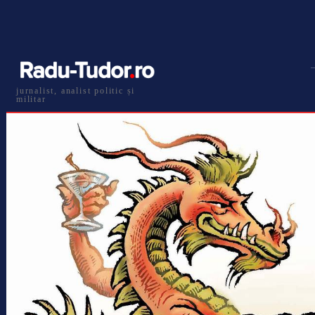
jurnalist, analist politic și
militar