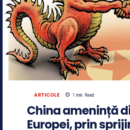
ARTICOLE
1
min.
Read
China amenință di
Europei, prin sprij