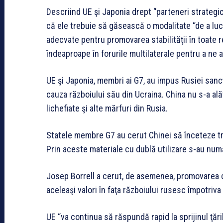
Descriind UE şi Japonia drept “parteneri strategic
că ele trebuie să găsească o modalitate “de a lu
adecvate pentru promovarea stabilităţii în toate re
îndeaproape în forurile multilaterale pentru a ne a
UE şi Japonia, membri ai G7, au impus Rusiei sancţ
cauza războiului său din Ucraina. China nu s-a ală
lichefiate şi alte mărfuri din Rusia.
Statele membre G7 au cerut Chinei să înceteze tra
Prin aceste materiale cu dublă utilizare s-au nu
Josep Borrell a cerut, de asemenea, promovarea c
aceleaşi valori în faţa războiului rusesc împotriva
UE “va continua să răspundă rapid la sprijinul ţări