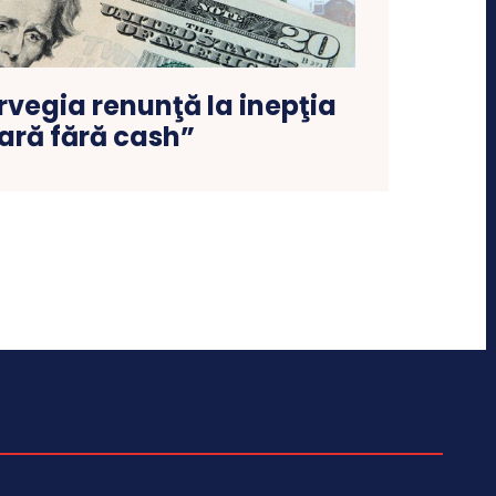
rvegia renunţă la inepţia
ară fără cash”