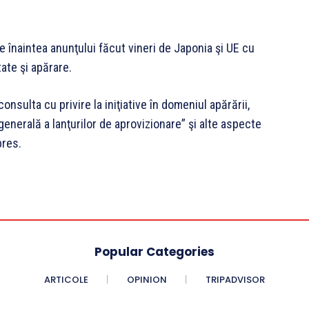
se înaintea anunţului făcut vineri de Japonia şi UE cu
tate şi apărare.
nsulta cu privire la iniţiative în domeniul apărării,
generală a lanţurilor de aprovizionare” şi alte aspecte
pres.
Popular Categories
ARTICOLE
OPINION
TRIPADVISOR