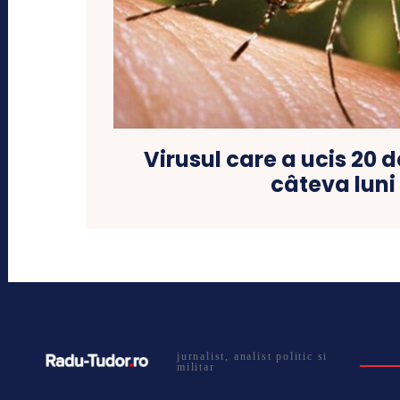
Virusul care a ucis 20 
câteva luni
jurnalist, analist politic si
militar