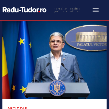
jurnalist, analist
politic si militar
ARTICOLE