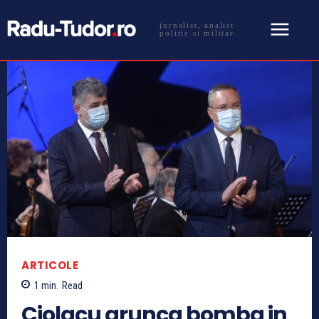
jurnalist, analist
politic si militar
ARTICOLE
1
min.
Read
Ciolacu arunca bomba in