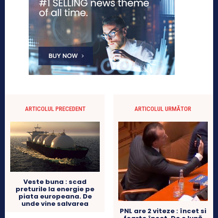
ARTICOLUL PRECEDENT
ARTICOLUL URMĂTOR
Veste buna : scad
preturile la energie pe
piata europeana. De
unde vine salvarea
PNL are 2 viteze : încet si