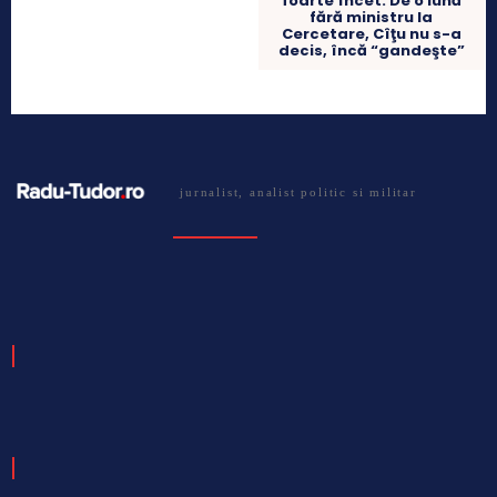
foarte încet. De o lună
fără ministru la
Cercetare, Cîţu nu s-a
decis, încă “gandeşte”
jurnalist, analist politic si militar