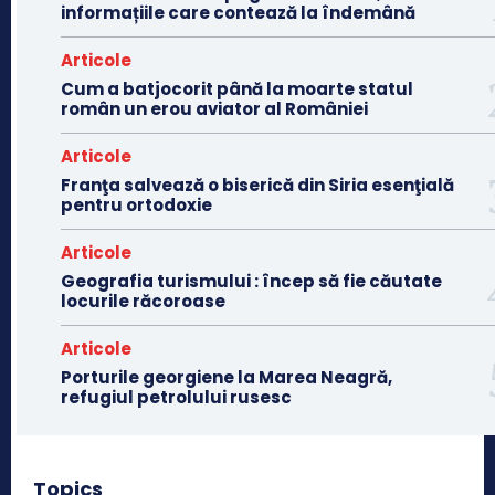
informațiile care contează la îndemână
Articole
Cum a batjocorit până la moarte statul
român un erou aviator al României
Articole
Franţa salvează o biserică din Siria esenţială
pentru ortodoxie
Articole
Geografia turismului : încep să fie căutate
locurile răcoroase
Articole
Porturile georgiene la Marea Neagră,
refugiul petrolului rusesc
Topics