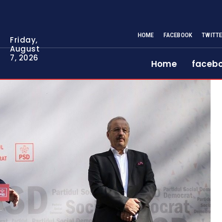
HOME
FACEBOOK
TWITT
Friday,
August
7, 2026
Home
faceb