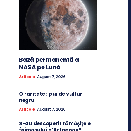
Bază permanentă a
NASA pe Lună
Articole
August 7, 2026
O raritate : pui de vultur
negru
Articole
August 7, 2026
S-au descoperit rămășițele
faimosului d’Artagnan?