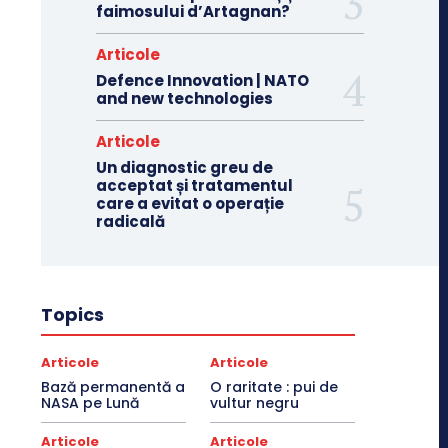
faimosului d’Artagnan?
Articole
Defence Innovation | NATO
and new technologies
Articole
Un diagnostic greu de
acceptat și tratamentul
care a evitat o operație
radicală
Topics
Articole
Articole
Bază permanentă a
O raritate : pui de
NASA pe Lună
vultur negru
Articole
Articole