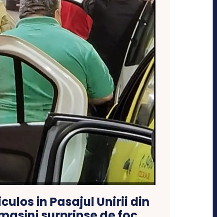
culos in Pasajul Unirii din
 masini surprinse de foc