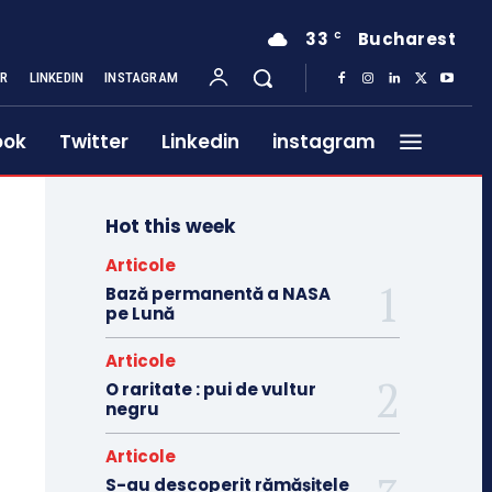
33
Bucharest
C
ER
LINKEDIN
INSTAGRAM
ook
Twitter
Linkedin
instagram
Hot this week
Articole
Bază permanentă a NASA
pe Lună
Articole
O raritate : pui de vultur
negru
Articole
S-au descoperit rămășițele