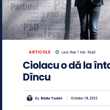
ARTICOLE
Less than 1
min.
Read
Ciolacu o dă la înt
Dîncu
By
Radu Tudor
October 18, 2022