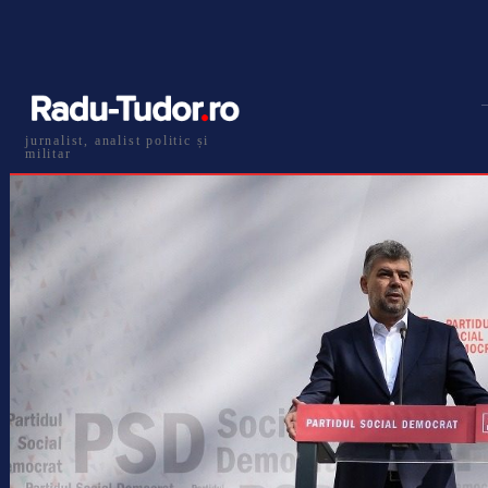
jurnalist, analist politic și
militar