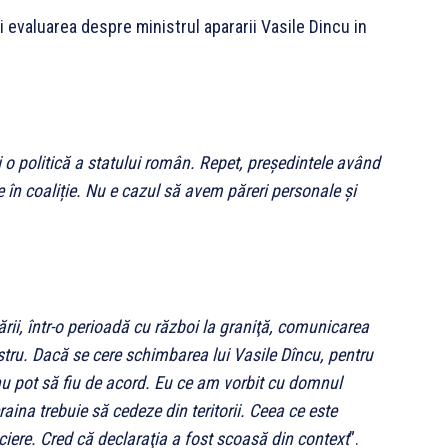
 evaluarea despre ministrul apararii Vasile Dincu in
ai o politică a statului român. Repet, președintele având
e în coaliție. Nu e cazul să avem păreri personale și
rii, într-o perioadă cu război la graniţă, comunicarea
istru. Dacă se cere schimbarea lui Vasile Dîncu, pentru
nu pot să fiu de acord. Eu ce am vorbit cu domnul
aina trebuie să cedeze din teritorii. Ceea ce este
ociere. Cred că declaraţia a fost scoasă din context
”.