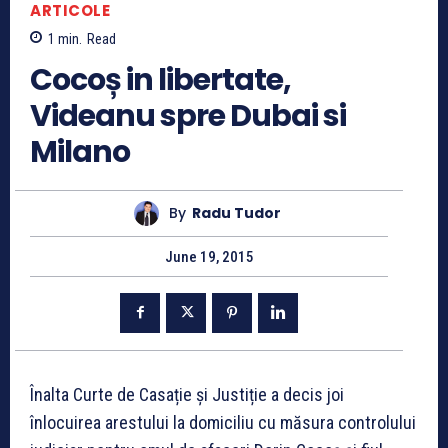
ARTICOLE
1
min.
Read
Cocoș in libertate,
Videanu spre Dubai si
Milano
By
Radu Tudor
June 19, 2015
Înalta Curte de Casație și Justiție a decis joi
înlocuirea arestului la domiciliu cu măsura controlului