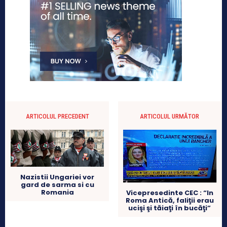
ARTICOLUL PRECEDENT
ARTICOLUL URMĂTOR
Nazistii Ungariei vor
gard de sarma si cu
Romania
Vicepresedinte CEC : “In
Roma Antică, faliţii erau
ucişi şi tăiaţi în bucăţi”