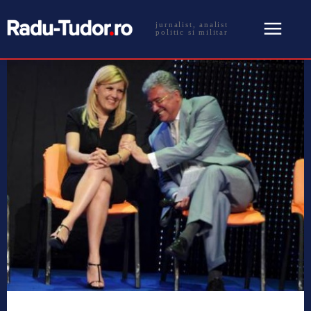
jurnalist, analist
politic si militar