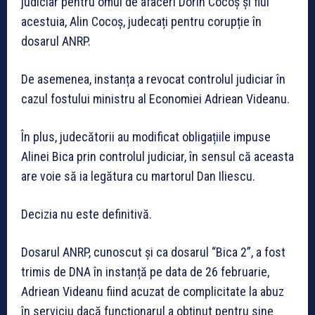
judiciar pentru omul de afaceri Dorin Cocoș și fiul
acestuia, Alin Cocoș, judecați pentru corupție în
dosarul ANRP.
De asemenea, instanța a revocat controlul judiciar în
cazul fostului ministru al Economiei Adriean Videanu.
În plus, judecătorii au modificat obligațiile impuse
Alinei Bica prin controlul judiciar, în sensul că aceasta
are voie să ia legătura cu martorul Dan Iliescu.
Decizia nu este definitivă.
Dosarul ANRP, cunoscut și ca dosarul “Bica 2”, a fost
trimis de DNA în instanță pe data de 26 februarie,
Adriean Videanu fiind acuzat de complicitate la abuz
în serviciu dacă funcționarul a obținut pentru sine