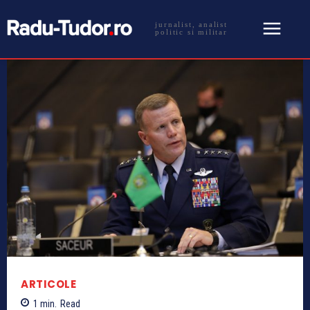
jurnalist, analist
politic si militar
ARTICOLE
1
min.
Read