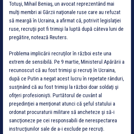
Totuşi, Mihail Beniaş, un avocat reprezentând mai
mulţi membri ai Gărzii naţionale ruse care au refuzat
să meargă în Ucraina, a afirmat că, potrivit legislaţiei
ruse, recruţii pot fi trimişi la luptă după câteva luni de
pregătire, notează Reuters.
Problema implicării recruţilor în război este una
extrem de sensibilă. Pe 9 martie, Ministerul Apărării a
recunoscut că au fost trimişi şi recruţi în Ucraina,
după ce Putin a negat acest lucru în repetate rânduri,
susţinând că au fost trimişi la război doar soldaţi şi
ofiţeri profesionişti. Purtătorul de cuvânt al
preşedinţiei a menţionat atunci că şeful statului a
ordonat procuraturii militare să ancheteze şi să-i
sancţioneze pe cei responsabili de nerespectarea
instrucţiunilor sale de a-i exclude pe recruţi.