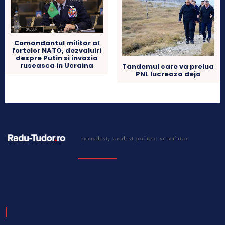
Comandantul militar al
fortelor NATO, dezvaluiri
despre Putin si invazia
ruseasca in Ucraina
Tandemul care va prelua
PNL lucreaza deja
jurnalist, analist politic si militar