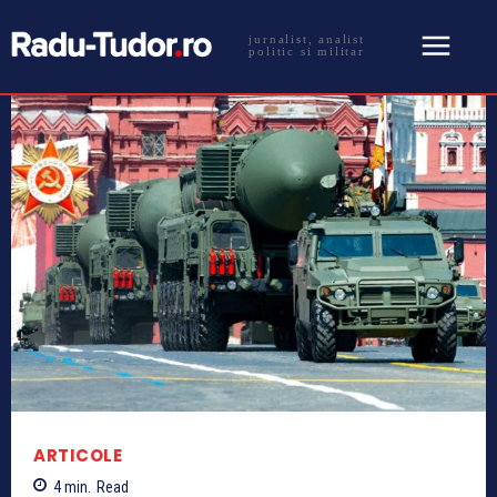
jurnalist, analist
politic si militar
ARTICOLE
4
min.
Read