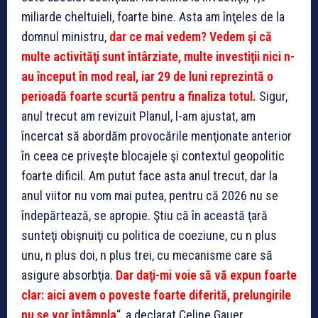
miliarde cheltuieli, foarte bine. Asta am înţeles de la
domnul ministru,
dar ce mai vedem? Vedem şi că
multe activităţi sunt întârziate, multe investiţii nici n-
au început în mod real, iar 29 de luni reprezintă o
perioadă foarte
s
curtă pentru a finaliza totul.
Sigur,
anul trecut am revizuit Planul, l-am ajustat, am
încercat să abordăm provocările menţionate anterior
în ceea ce priveşte blocajele şi contextul geopolitic
foarte dificil. Am putut face asta anul trecut, dar la
anul viitor nu vom mai putea, pentru că 2026 nu se
îndepărtează, se apropie. Ştiu că în această ţară
sunteţi obişnuiţi cu politica de coeziune, cu n plus
unu, n plus doi, n plus trei, cu mecanisme care să
asigure absorbţia.
Dar daţi-mi voie să vă expun foarte
clar: aici avem o poveste foarte diferită, prelungirile
nu se vor întâmpla
“, a declarat Celine Gauer.