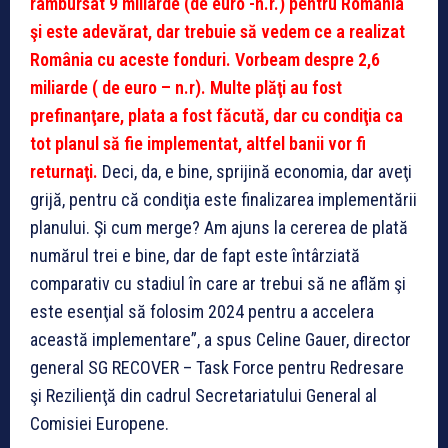
rambursat 9 miliarde (de euro -n.r.) pentru România
şi este adevărat, dar trebuie să vedem ce a realizat
România cu aceste fonduri. Vorbeam despre 2,6
miliarde ( de euro – n.r). Multe plăţi au fost
prefinanţare, plata a fost făcută, dar cu condiţia ca
tot planul să fie implementat, altfel banii vor fi
returnaţi.
Deci, da, e bine, sprijină economia, dar aveţi
grijă, pentru că condiţia este finalizarea implementării
planului. Şi cum merge? Am ajuns la cererea de plată
numărul trei e bine, dar de fapt este întârziată
comparativ cu stadiul în care ar trebui să ne aflăm şi
este esenţial să folosim 2024 pentru a accelera
această implementare”, a spus Celine Gauer, director
general SG RECOVER – Task Force pentru Redresare
şi Rezilienţă din cadrul Secretariatului General al
Comisiei Europene.