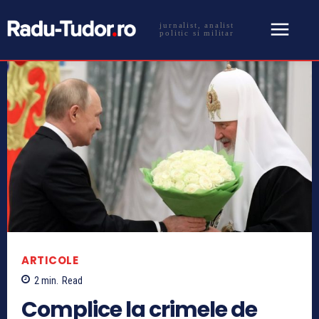
jurnalist, analist
politic si militar
ARTICOLE
2
min.
Read
Complice la crimele de