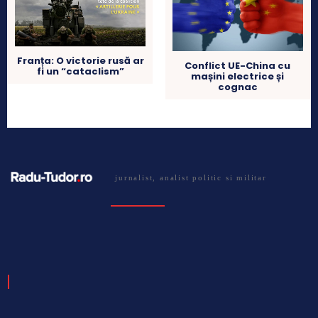
Franța: O victorie rusă ar
Conflict UE-China cu
fi un “cataclism”
mașini electrice și
cognac
jurnalist, analist politic si militar