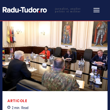
jurnalist, analist
politic si militar
ARTICOLE
2
min.
Read