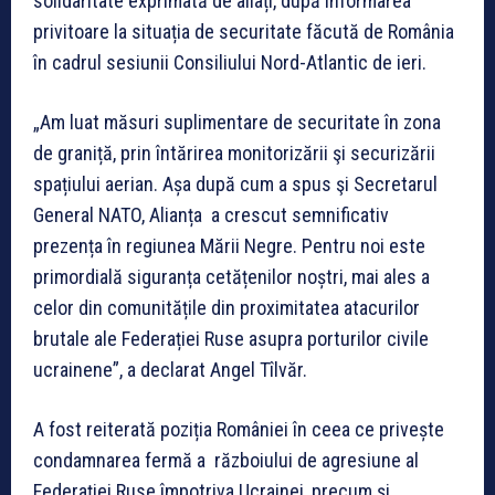
solidaritate exprimată de aliați, după informarea
privitoare la situația de securitate făcută de România
în cadrul sesiunii Consiliului Nord-Atlantic de ieri.
„Am luat măsuri suplimentare de securitate în zona
de graniță, prin întărirea monitorizării şi securizării
spațiului aerian. Așa după cum a spus şi Secretarul
General NATO, Alianța a crescut semnificativ
prezența în regiunea Mării Negre. Pentru noi este
primordială siguranța cetățenilor noștri, mai ales a
celor din comunitățile din proximitatea atacurilor
brutale ale Federației Ruse asupra porturilor civile
ucrainene”, a declarat Angel Tîlvăr.
A fost reiterată poziția României în ceea ce privește
condamnarea fermă a războiului de agresiune al
Federației Ruse împotriva Ucrainei, precum și