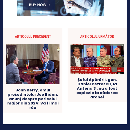
ARTICOLUL PRECEDENT
ARTICOLUL URMĂTOR
Șeful Apărării, gen.
Daniel Petrescu, la
Antena 3 : nu a fost
John Kerry, omul
explozie la căderea
președintelui Joe Biden,
dronei
anunț despre pericolul
major din 2024: Va fi mai
rău