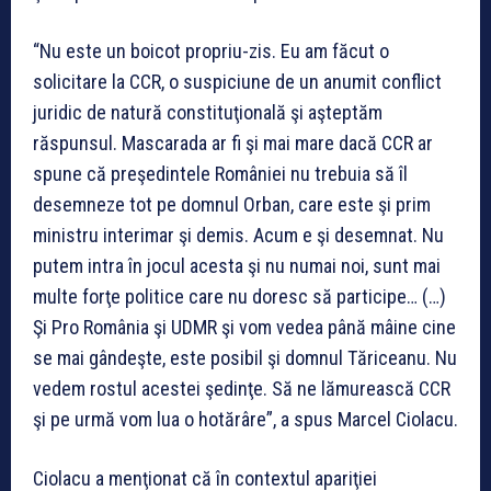
“Nu este un boicot propriu-zis. Eu am făcut o
solicitare la CCR, o suspiciune de un anumit conflict
juridic de natură constituţională şi aşteptăm
răspunsul. Mascarada ar fi şi mai mare dacă CCR ar
spune că preşedintele României nu trebuia să îl
desemneze tot pe domnul Orban, care este şi prim
ministru interimar şi demis. Acum e şi desemnat. Nu
putem intra în jocul acesta şi nu numai noi, sunt mai
multe forţe politice care nu doresc să participe… (…)
Şi Pro România şi UDMR şi vom vedea până mâine cine
se mai gândeşte, este posibil şi domnul Tăriceanu. Nu
vedem rostul acestei şedinţe. Să ne lămurească CCR
şi pe urmă vom lua o hotărâre”, a spus Marcel Ciolacu.
Ciolacu a menţionat că în contextul apariţiei