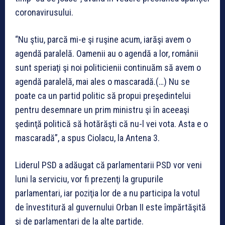
coronavirusului.
“Nu ştiu, parcă mi-e şi ruşine acum, iarăşi avem o
agendă paralelă. Oamenii au o agendă a lor, românii
sunt speriaţi şi noi politicienii continuăm să avem o
agendă paralelă, mai ales o mascaradă.(…) Nu se
poate ca un partid politic să propui preşedintelui
pentru desemnare un prim ministru şi în aceeaşi
şedinţă politică să hotărăşti că nu-l vei vota. Asta e o
mascaradă”, a spus Ciolacu, la Antena 3.
Liderul PSD a adăugat că parlamentarii PSD vor veni
luni la serviciu, vor fi prezenţi la grupurile
parlamentari, iar poziţia lor de a nu participa la votul
de învestitură al guvernului Orban II este împărtăşită
şi de parlamentari de la alte partide.