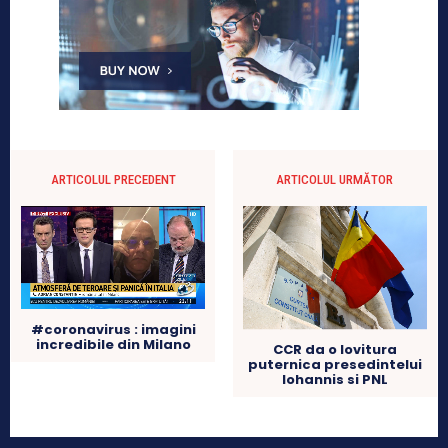
ARTICOLUL PRECEDENT
ARTICOLUL URMĂTOR
#coronavirus : imagini
incredibile din Milano
CCR da o lovitura
puternica presedintelui
Iohannis si PNL