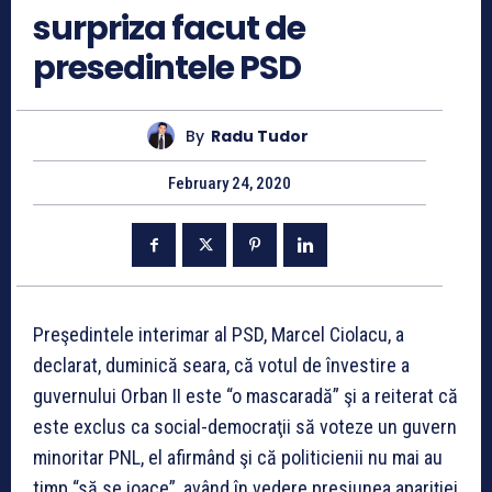
surpriza facut de
presedintele PSD
By
Radu Tudor
February 24, 2020
Preşedintele interimar al PSD, Marcel Ciolacu, a
declarat, duminică seara, că votul de învestire a
guvernului Orban II este “o mascaradă” şi a reiterat că
este exclus ca social-democraţii să voteze un guvern
minoritar PNL, el afirmând şi că politicienii nu mai au
timp “să se joace”, având în vedere presiunea apariţiei