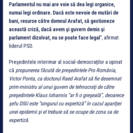
Parlamentul nu mai are voie să dea legi organice,
numai legi ordinare. Dacă este nevoie de mutări de
bani, resurse către domnul Arafat, să gestioneze
această criză, dacă avem şi guvern demis şi
parlament dizolvat, nu se poate face legal
“, afirmat
liderul PSD.
Preşedintele interimar al social-democraţilor a opinat
că
propunerea făcută de preşedintele Pro România,
Victor Ponta, ca doctorul Raed Arafat să fie desemnat
prim-ministru al unui guvern de tehnocraţi de către
preşedintele Klaus Iohannis “ar fi o greşeală”, deoarece
şefu DSU este “singurul cu expertiză” în cazul apariţiei
unei epidemii şi el trebuie să se ocupe de zona sa de
expertiză.