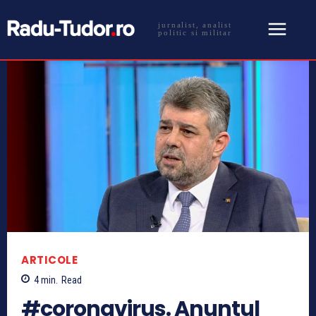
jurnalist, analist
politic si militar
ARTICOLE
4
min.
Read
#coronavirus. Anuntul