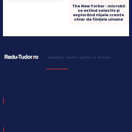
The New Yorker : microbii
se extind selectiv și
explorând nișele create
chiar de ființele umane
jurnalist, analist politic si militar