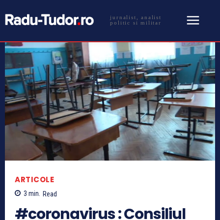
jurnalist, analist
politic si militar
ARTICOLE
3
min.
Read
#coronavirus : Consiliul