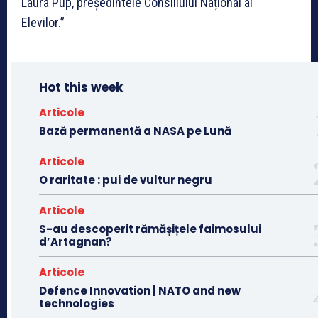
Laura Pup, președintele Consiliului Național al
Elevilor.”
Hot this week
Articole
Bază permanentă a NASA pe Lună
Articole
O raritate : pui de vultur negru
Articole
S-au descoperit rămășițele faimosului
d’Artagnan?
Articole
Defence Innovation | NATO and new
technologies