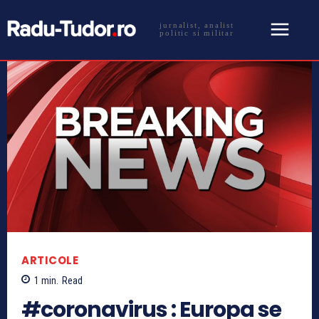
jurnalist, analist
politic si militar
ARTICOLE
1
min.
Read
#coronavirus : Europa se