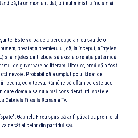
ctând că, la un moment dat, primul ministru “nu a mai
anșante. Este vorba de o percepție a mea sau de o
punem, prestația premierului, că, la început, a înțeles
) și a înțeles că trebuie să existe o relație puternică
amul de guvernare ad literam. Ulterior, cred că a fost
stă nevoie. Probabil că a umplut golul lăsat de
Tăriceanu, cu altceva. Rămâne să aflăm ce este acel
în care domnia sa nu a mai considerat util spatele
us Gabriela Firea la România Tv.
spate”, Gabriela Firea spus că ar fi păcat ca premierul
va decât al celor din partidul său.