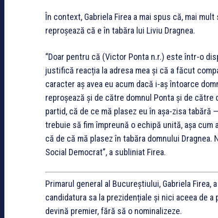
În context, Gabriela Firea a mai spus că, mai mult 
reproșează că e în tabăra lui Liviu Dragnea.
“Doar pentru că (Victor Ponta n.r.) este într-o d
justifică reacția la adresa mea și că a făcut compa
caracter aș avea eu acum dacă i-aș întoarce domn
reproșează și de către domnul Ponta și de către do
partid, că de ce mă plasez eu în așa-zisa tabără 
trebuie să fim împreună o echipă unită, așa cum 
că de că mă plasez în tabăra domnului Dragnea. Nu,
Social Democrat”, a subliniat Firea.
Primarul general al Bucureștiului, Gabriela Firea,
candidatura sa la prezidențiale și nici aceea de a 
devină premier, fără să o nominalizeze.