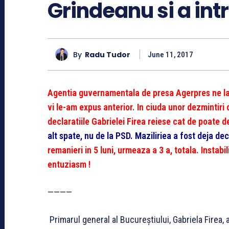
Grindeanu si a int
By
Radu Tudor
June 11, 2017
Agentia guvernamentala de presa Agerpres ne lam
vi le-am expus anterior. In ciuda unor dezmintiri d
declaratiile Gabrielei Firea reiese cat de poate de
alt spate, nu de la PSD. Maziliriea a fost deja de
remanieri in 5 luni, urmeaza a 3 a, totala. Instab
entuziasm !
————
Primarul general al Bucureștiului, Gabriela Firea,