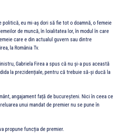
e politică, eu mi-aș dori să fie tot o doamnă, o femeie
meilor de muncă, în loialitatea lor, în modul în care
Femeie care e din actualul guvern sau dintre
irea, la România Tv.
nistru, Gabriela Firea a spus că nu și-a pus această
ida la prezidențiale, pentru că trebuie să-și ducă la
ânt, angajament față de bucureșteni. Nici în ceea ce
e preluarea unui mandat de premier nu se pune în
 va propune funcția de premier.