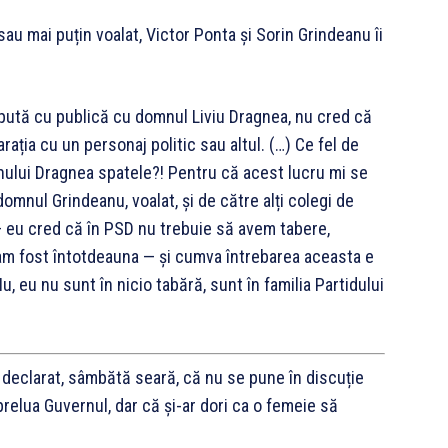
sau mai puțin voalat, Victor Ponta și Sorin Grindeanu îi
ispută cu publică cu domnul Liviu Dragnea, nu cred că
rația cu un personaj politic sau altul. (…) Ce fel de
ului Dragnea spatele?! Pentru că acest lucru mi se
mnul Grindeanu, voalat, și de către alți colegi de
— eu cred că în PSD nu trebuie să avem tabere,
am fost întotdeauna — și cumva întrebarea aceasta e
 eu nu sunt în nicio tabără, sunt în familia Partidului
 a declarat, sâmbătă seară, că nu se pune în discuție
prelua Guvernul, dar că și-ar dori ca o femeie să