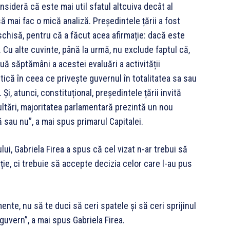
sideră că este mai util sfatul altcuiva decât al
 să mai fac o mică analiză. Președintele țării a fost
eschisă, pentru că a făcut acea afirmație: dacă este
. Cu alte cuvinte, până la urmă, nu exclude faptul că,
ă săptămâni a acestei evaluări a activității
itică în ceea ce privește guvernul în totalitatea sa sau
Și, atunci, constituțional, președintele țării invită
ultări, majoritatea parlamentară prezintă un nou
 sau nu”, a mai spus primarul Capitalei.
i, Gabriela Firea a spus că cel vizat n-ar trebui să
ție, ci trebuie să accepte decizia celor care l-au pus
nte, nu să te duci să ceri spatele și să ceri sprijinul
 guvern”, a mai spus Gabriela Firea.