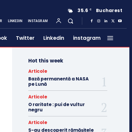
35.6
Bucharest
C
ER
LINKEDIN
INSTAGRAM
ook
Twitter
Linkedin
instagram
Hot this week
Articole
Bază permanentă a NASA
pe Lună
Articole
O raritate : pui de vultur
negru
Articole
S-au descoperit rămășițele