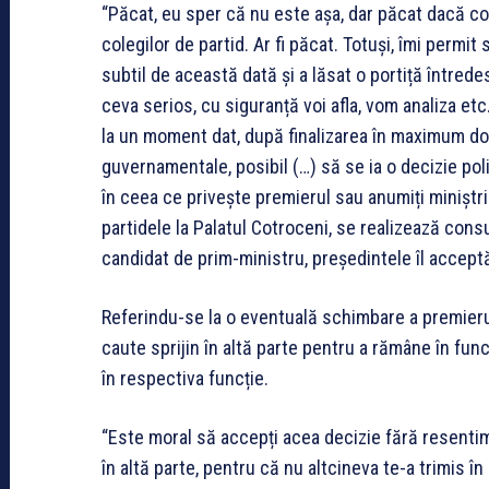
“Păcat, eu sper că nu este așa, dar păcat dacă con
colegilor de partid. Ar fi păcat. Totuși, îmi permit
subtil de această dată și a lăsat o portiță întred
ceva serios, cu siguranță voi afla, vom analiza etc
la un moment dat, după finalizarea în maximum dou
guvernamentale, posibil (…) să se ia o decizie pol
în ceea ce privește premierul sau anumiți miniștri. 
partidele la Palatul Cotroceni, se realizează cons
candidat de prim-ministru, președintele îl acceptă
Referindu-se la o eventuală schimbare a premierulu
caute sprijin în altă parte pentru a rămâne în func
în respectiva funcție.
“Este moral să accepți acea decizie fără resentime
în altă parte, pentru că nu altcineva te-a trimis în