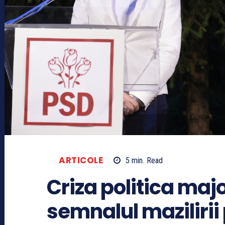
ARTICOLE
5
min.
Read
Criza politica majo
semnalul mazilirii