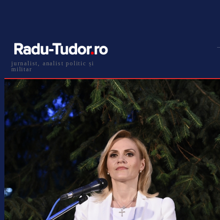
jurnalist, analist politic și
militar