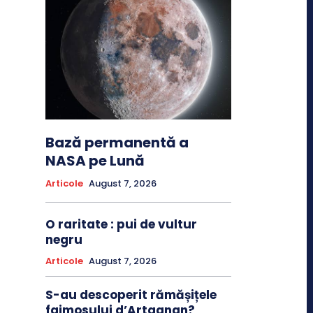
Bază permanentă a
NASA pe Lună
Articole
August 7, 2026
O raritate : pui de vultur
negru
Articole
August 7, 2026
S-au descoperit rămășițele
faimosului d’Artagnan?