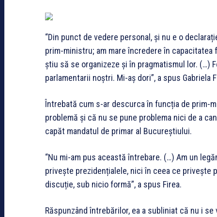
“Din punct de vedere personal, și nu e o declarați
prim-ministru; am mare încredere în capacitatea fe
știu să se organizeze și în pragmatismul lor. (…) 
parlamentarii noștri. Mi-aș dori”, a spus Gabriela F
Întrebată cum s-ar descurca în funcția de prim-mi
problemă și că nu se pune problema nici de a cand
capăt mandatul de primar al Bucureștiului.
“Nu mi-am pus această întrebare. (…) Am un legăm
privește prezidențialele, nici în ceea ce priveșt
discuție, sub nicio formă”, a spus Firea.
Răspunzând întrebărilor, ea a subliniat că nu i se