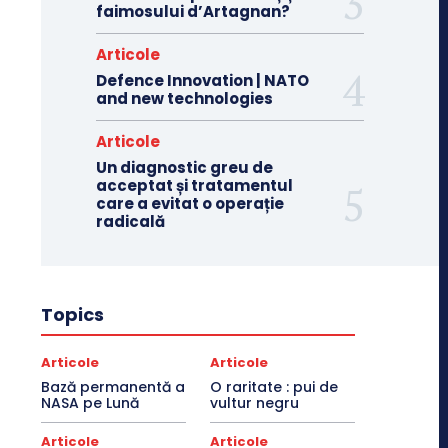
faimosului d’Artagnan?
Articole
Defence Innovation | NATO
and new technologies
Articole
Un diagnostic greu de
acceptat și tratamentul
care a evitat o operație
radicală
Topics
Articole
Articole
Bază permanentă a
O raritate : pui de
NASA pe Lună
vultur negru
Articole
Articole