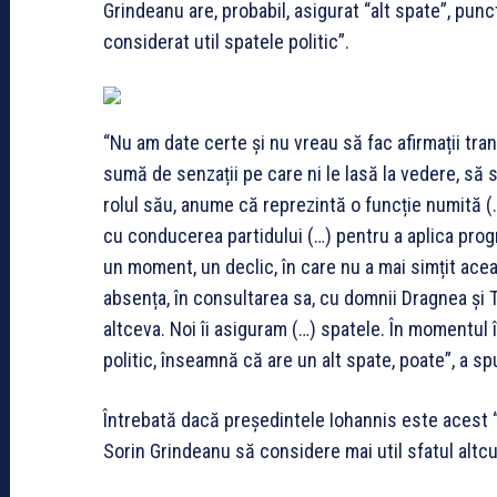
Grindeanu are, probabil, asigurat “alt spate”, pun
considerat util spatele politic”.
“Nu am date certe și nu vreau să fac afirmații tr
sumă de senzații pe care ni le lasă la vedere, să s
rolul său, anume că reprezintă o funcție numită (…
cu conducerea partidului (…) pentru a aplica progr
un moment, un declic, în care nu a mai simțit acea
absența, în consultarea sa, cu domnii Dragnea și 
altceva. Noi îi asiguram (…) spatele. În momentul 
politic, înseamnă că are un alt spate, poate”, a sp
Întrebată dacă președintele Iohannis este acest “
Sorin Grindeanu să considere mai util sfatul altcui