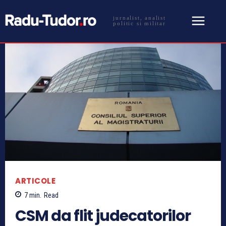
jurnalist, analist
politic si militar
ARTICOLE
7
min.
Read
CSM da flit judecatorilor