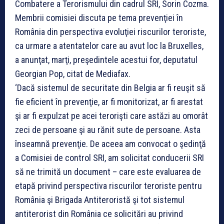
Combatere a Terorismului din cadrul SRI, Sorin Cozma.
Membrii comisiei discuta pe tema prevenţiei în
România din perspectiva evoluţiei riscurilor teroriste,
ca urmare a atentatelor care au avut loc la Bruxelles,
a anunţat, marţi, preşedintele acestui for, deputatul
Georgian Pop, citat de Mediafax.
‘Dacă sistemul de securitate din Belgia ar fi reuşit să
fie eficient în prevenţie, ar fi monitorizat, ar fi arestat
şi ar fi expulzat pe acei terorişti care astăzi au omorât
zeci de persoane şi au rănit sute de persoane. Asta
înseamnă prevenţie. De aceea am convocat o şedinţă
a Comisiei de control SRI, am solicitat conducerii SRI
să ne trimită un document – care este evaluarea de
etapă privind perspectiva riscurilor teroriste pentru
România şi Brigada Antiteroristă şi tot sistemul
antiterorist din România ce solicitări au privind