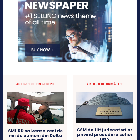
ARTICOLUL PRECEDENT
ARTICOLUL URMĂTOR
CSM da flit judecatorilor
SMURD salveaza zeci de
privind procedura sefiei
mii de oameni din Delta
DNA