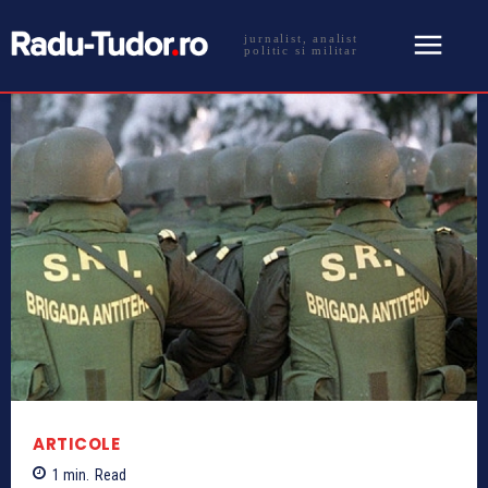
jurnalist, analist
politic si militar
ARTICOLE
1
min.
Read