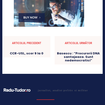
ARTICOLUL PRECEDENT
ARTICOLUL URMĂTOR
CCR-USL, scor 9 la 0
Basescu : “Procurorii DNA
santajeaza. Sunt
nedemocratici”
jurnalist, analist politic si militar