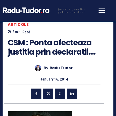
jurnalist, analist
politic si militar
ARTICOLE
2
min.
Read
CSM : Ponta afecteaza
justitia prin declaratii….
By
Radu Tudor
January 16, 2014