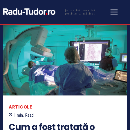
jurnalist, analist
politic si militar
ARTICOLE
1
min.
Read
Cum a fost tratată o