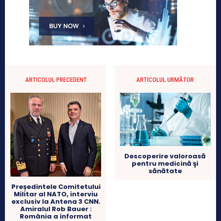
ARTICOLUL PRECEDENT
ARTICOLUL URMĂTOR
Descoperire valoroasă
pentru medicină şi
sănătate
Președintele Comitetului
Militar al NATO, interviu
exclusiv la Antena 3 CNN.
Amiralul Rob Bauer :
România a informat