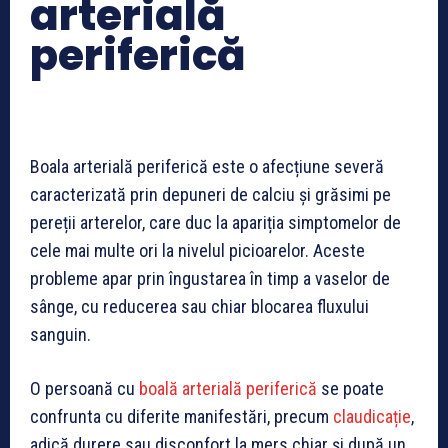
arterială
periferică
Boala arterială periferică este o afecțiune severă
caracterizată prin depuneri de calciu și grăsimi pe
pereții arterelor, care duc la apariția simptomelor de
cele mai multe ori la nivelul picioarelor. Aceste
probleme apar prin îngustarea în timp a vaselor de
sânge, cu reducerea sau chiar blocarea fluxului
sanguin.
O persoană cu
boală arterială periferică
se poate
confrunta cu diferite manifestări, precum
claudicație
,
adică durere sau disconfort la mers chiar și după un