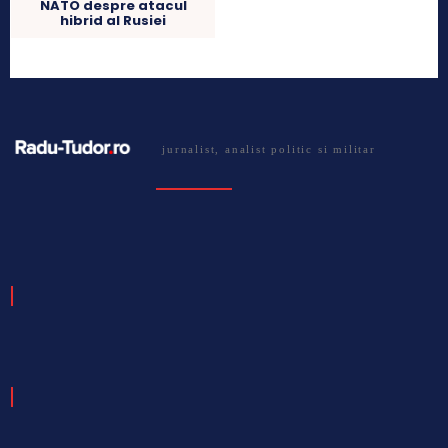
NATO despre atacul
hibrid al Rusiei
jurnalist, analist politic si militar