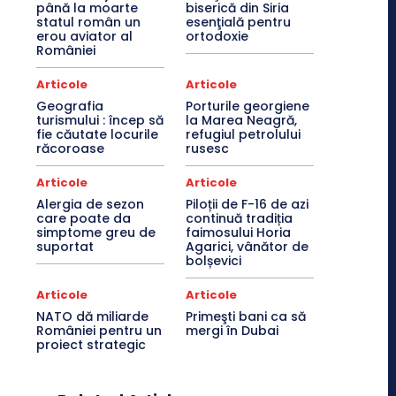
până la moarte
biserică din Siria
statul român un
esenţială pentru
erou aviator al
ortodoxie
României
Articole
Articole
Geografia
Porturile georgiene
turismului : încep să
la Marea Neagră,
fie căutate locurile
refugiul petrolului
răcoroase
rusesc
Articole
Articole
Alergia de sezon
Piloții de F-16 de azi
care poate da
continuă tradiția
simptome greu de
faimosului Horia
suportat
Agarici, vânător de
bolșevici
Articole
Articole
NATO dă miliarde
Primeşti bani ca să
României pentru un
mergi în Dubai
proiect strategic