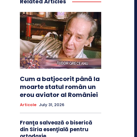
Related Articles
Cum a batjocorit până la
moarte statul român un
erou aviator al României
Articole
July 31, 2026
Franţa salvează o biserică
din Siria esenţială pentru
ortodoxie