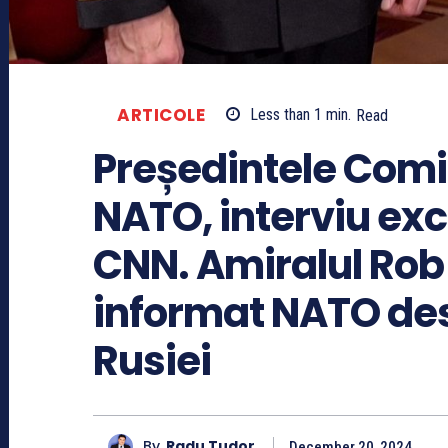
ARTICOLE
Less than 1
min.
Read
Președintele Comite
NATO, interviu exc
CNN. Amiralul Rob
informat NATO desp
Rusiei
By
Radu Tudor
December 20, 2024