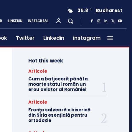
35.8
Bucharest
C
ER
LINKEDIN
INSTAGRAM
ook
Twitter
Linkedin
instagram
Hot this week
Articole
Cum a batjocorit până la
moarte statul român un
erou aviator al României
Articole
Franţa salvează o biserică
din Siria esenţială pentru
ortodoxie