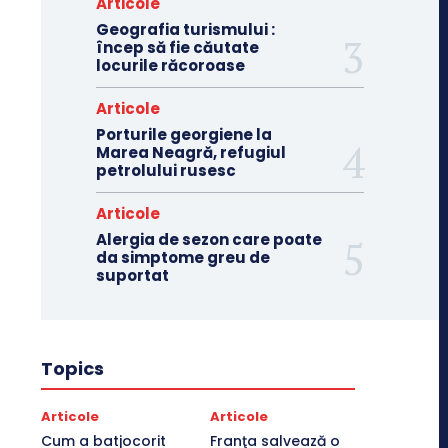
Articole
Geografia turismului :
încep să fie căutate
locurile răcoroase
Articole
Porturile georgiene la
Marea Neagră, refugiul
petrolului rusesc
Articole
Alergia de sezon care poate
da simptome greu de
suportat
Topics
Articole
Articole
Cum a batjocorit
Franţa salvează o