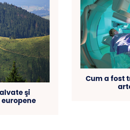
Cum a fost t
art
alvate şi
i europene