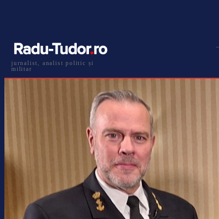
jurnalist, analist politic și
militar